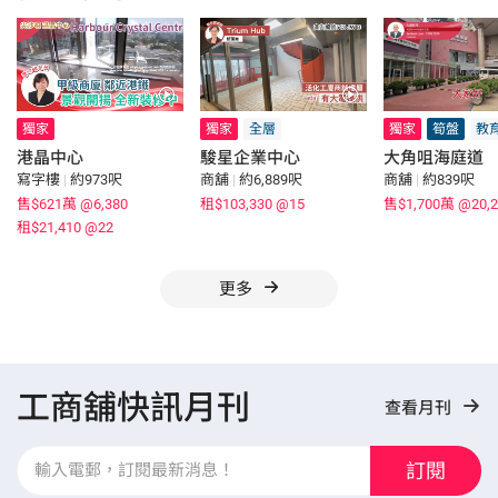
獨家
獨家
全層
獨家
筍盤
教
港晶中心
駿星企業中心
大角咀海庭道
寫字樓
|
約973呎
商舖
|
約6,889呎
商舖
|
約839呎
售$621萬
@6,380
租$103,330
@15
售$1,700萬
@20,2
租$21,410
@22
更多
工商舖快訊月刊
查看月刊
訂閱