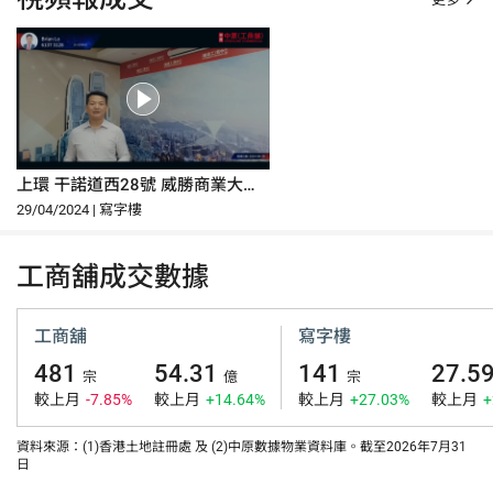
上環 干諾道西28號 威勝商業大廈
1樓01-02＆12室
29/04/2024 | 寫字樓
工商舖成交數據
工商舖
寫字樓
481
54.31
141
27.5
宗
億
宗
較上月
-7.85%
較上月
+14.64%
較上月
+27.03%
較上月
+
資料來源：(1)香港土地註冊處 及 (2)中原數據物業資料庫。截至2026年7月31
日