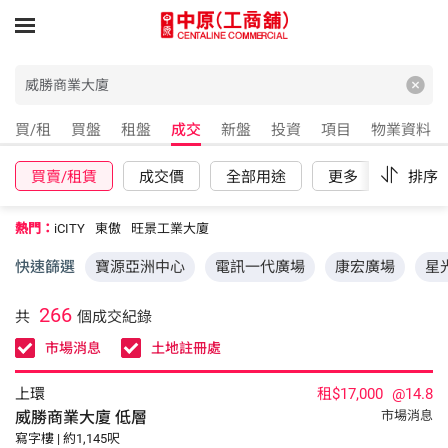
買/租
買盤
租盤
成交
新盤
投資
項目
物業資料
買賣/租賃
成交價
全部用途
更多
重設
排序
熱門：
iCITY
東傲
旺景工業大廈
快速篩選
寶源亞洲中心
電訊一代廣場
康宏廣場
星
266
共
個成交紀錄
市場消息
土地註冊處
上環
租$17,000
@14.8
威勝商業大廈
低層
市場消息
寫字樓 | 約1,145呎