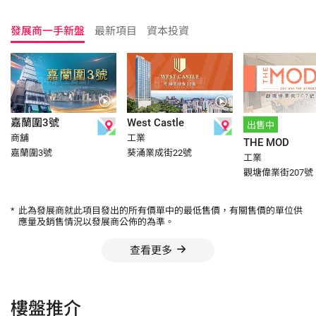
發展商一手新盤
最新項目
資本投資
嘉蘭圍3號
West Castle
出售中
商舖
工業
THE MOD
嘉蘭圍3號
葵涌業成街22號
工業
觀塘偉業街207號
*
此為發展商就此項目發出的所有價單中的最低售價，有關售價的單位供
應量及銷售情況以發展商公佈的為準。
查看更多
樓盤推介