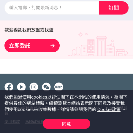
訂閱
歡迎委託我們放盤或找盤
立即委託
我們透過使用cookies以評估閣下在本網站的使用情況，為閣下
中原地產代理有限公司 牌照號碼 C-000227
提供最佳的網站體驗。繼續瀏覽本網站表示閣下同意及接受我
@ 2026 中原地產代理有限公司 Centaline Property Agency Limited 版權所
們使用cookies來收集數據。詳情請參閱我們的
Cookie政策
。
有
使用條款
私隱政策聲明
免責聲明
同意