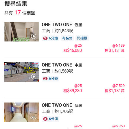
搜尋結果
17
共有
個樓盤
ONE TWO ONE
低層
工商
|
約1,843呎
6分鐘
有裝修
開揚景
@25
@6,139
$46,080
$1,131
租
售
萬
ONE TWO ONE
中層
工商
|
約1,569呎
6分鐘
@25
@7,529
$39,230
$1,181
租
售
萬
ONE TWO ONE
低層
工商
|
約1,705呎
6分鐘
@25
@6,950