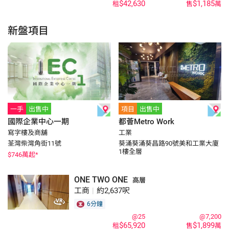
$42,630
$1,185
租
售
萬
新盤項目
一手
出售中
項目
出售中
國際企業中心一期
都薈Metro Work
寫字樓及商舖
工業
荃灣柴灣角街11號
葵涌葵涌葵昌路90號美和工業大廈
1樓全層
$
746
萬起*
ONE TWO ONE
高層
工商
|
約2,637呎
6分鐘
@25
@7,200
$65,920
$1,899
租
售
萬