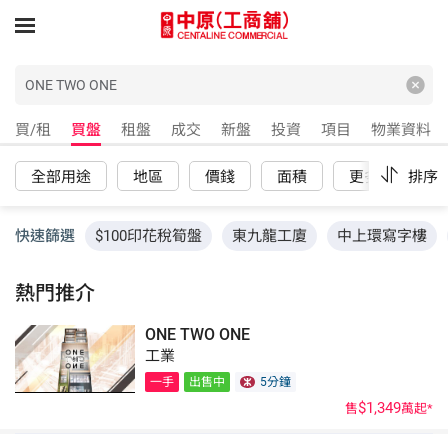
買/租
買盤
租盤
成交
新盤
投資
項目
物業資料
全部用途
地區
價錢
面積
更多
排序
重
快速篩選
$100印花稅筍盤
東九龍工廈
中上環寫字樓
熱門推介
ONE TWO ONE
工業
一手
出售中
5分鐘
$1,349
售
萬起*