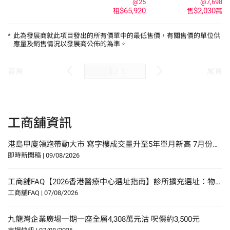
@25
@7,698
$65,920
$2,030
租
售
萬
*
此為發展商就此項目發出的所有價單中的最低售價，有關售價的單位供
應量及銷售情況以發展商公佈的為準。
/
1
首頁
尾頁
工商舖資訊
港島甲廈領跑帶動大市 寫字樓成交量升至5年單月新高 7月份工商舖買賣成交錄430宗 連續3月維持逾400宗
即時新聞稿
|
09/08/2026
工商舖FAQ【2026香港醫療中心選址指南】診所擴充選址：物業要求、人流分析與合規要點
工商舖FAQ
|
07/08/2026
九龍灣企業廣場一期一座全層4,308萬元沽 呎價約3,500元