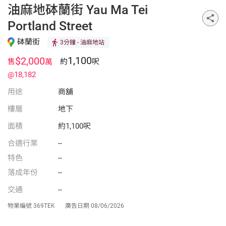
油麻地砵蘭街 Yau Ma Tei
Portland Street
砵蘭街
3分鐘
- 油麻地站
1,100
$2,000
售
約
呎
萬
@18,182
用途
商舖
樓層
地下
面積
約1,100呎
合適行業
--
特色
--
落成年份
--
交通
--
物業編號
369TEK
廣告日期
08/06/2026