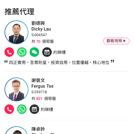
推薦代理
劉德興
Dicky Lau
S-004547
觀看視頻
共
70
個筍盤
約睇樓
四正實用，至尊則皇，投資自用，位置優越，核心地位
謝晉文
Fergus Tse
S-359718
共
821
個筍盤
約睇樓
陳卓鈴