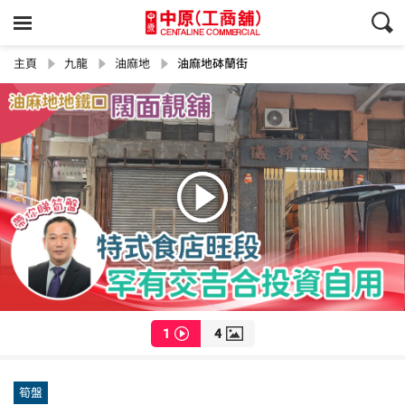
主頁
九龍
油麻地
油麻地砵蘭街
1
4
筍盤