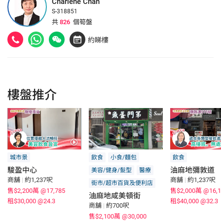
Charlene Chan
S-318851
共
826
個筍盤
約睇樓
樓盤推介
城市景
飲食
小食/麵包
飲食
駿盈中心
油麻地彌敦道
美容/健身/髮型
醫療
商舖
|
約1,237呎
商舖
|
約1,237呎
街市/超市百貨及便利店
售$2,200萬
@17,785
售$2,000萬
@16,1
油麻地咸美頓街
租$30,000
@24.3
租$40,000
@32.3
商舖
|
約700呎
售$2,100萬
@30,000