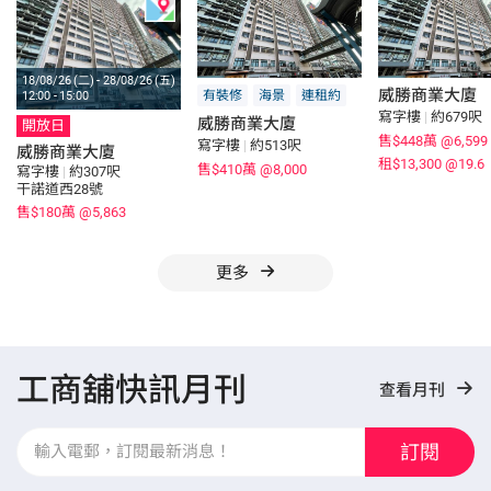
18/08/26 (二) - 28/08/26 (五)
威勝商業大廈
有裝修
海景
連租約
12:00 - 15:00
寫字樓
|
約679呎
威勝商業大廈
開放日
售$448萬
@6,599
寫字樓
|
約513呎
威勝商業大廈
租$13,300
@19.6
售$410萬
@8,000
寫字樓
|
約307呎
干諾道西28號
售$180萬
@5,863
更多
工商舖快訊月刊
查看月刊
訂閱