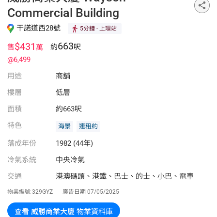
Commercial Building
干諾道西28號
5分鐘
- 上環站
663
$431
售
約
呎
萬
@6,499
用途
商舖
樓層
低層
面積
約663呎
特色
海景
連租約
落成年份
1982 (44年)
冷氣系統
中央冷氣
交通
港澳碼頭、港鐵、巴士、的士、小巴、電車
物業編號
329GYZ
廣告日期
07/05/2025
查看
威勝商業大廈
物業資料庫