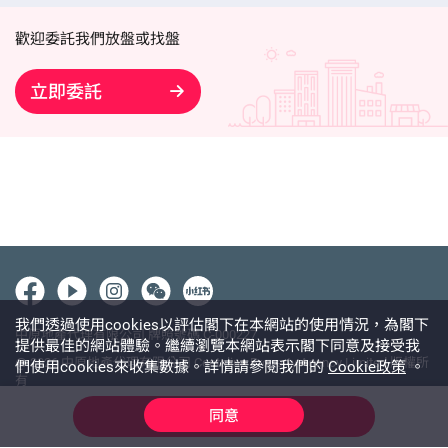
歡迎委託我們放盤或找盤
立即委託
我們透過使用cookies以評估閣下在本網站的使用情況，為閣下
中原地產代理有限公司 牌照號碼 C-000227
提供最佳的網站體驗。繼續瀏覽本網站表示閣下同意及接受我
@ 2026 中原地產代理有限公司 Centaline Property Agency Limited 版權所
們使用cookies來收集數據。詳情請參閱我們的
Cookie政策
。
有
使用條款
私隱政策聲明
免責聲明
同意
線上查詢