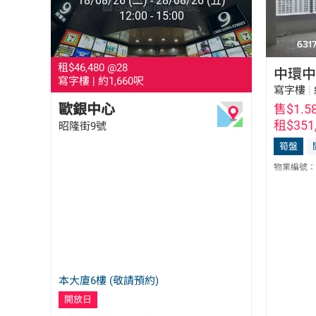
18/08/26 (二) - 28/08/26 (五)
12:00 - 15:00
租$46,480
@28
中環中
寫字樓
|
約1,660呎
寫字樓
|
歐銀中心
售$1.5
租$351
昭隆街9號
胡嫣 Virginia Wu
E-151866
筍盤
5525 3362
物業編號：
本大廈6樓 (敬請預約)
開放日