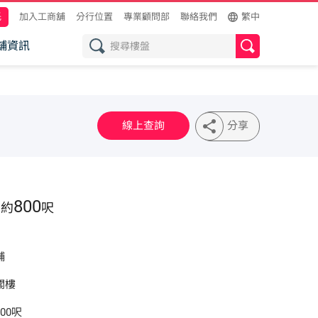
託
加入工商舖
分行位置
專業顧問部
聯絡我們
繁中
舖資訊
線上查詢
分享
800
約
呎
舖
閣樓
00呎