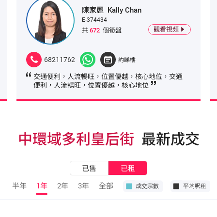
陳家麗
Kally Chan
E-374434
觀看視頻
共
672
個筍盤
68211762
約睇樓
交通便利，人流暢旺，位置優越，核心地位，交通
便利，人流暢旺，位置優越，核心地位
中環域多利皇后街
最新成交
已售
已租
半年
1年
2年
3年
全部