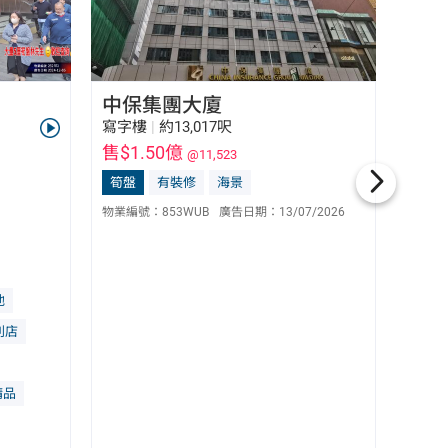
中保集團大廈
中保
寫字樓
|
約13,017呎
寫字
售$1.50億
售$1
@11,523
筍盤
有裝修
海景
有裝
伍秀嫻 Moon Ng
E-045547
物業編號：
853WUB
廣告日期：
13/07/2026
物業編
9652 0296
他
利店
精品