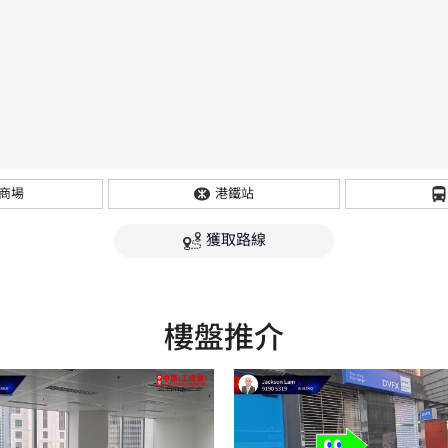
商場
港鐵站
獲取路線
樓盤推介