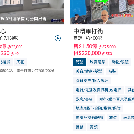
心
中環畢打街
約7,168呎
商舖
|
約400呎
8億
售$1.50億
@22,000
@375,000
,230
租$220,000
@49
@550
洪篤照 Ricky Hung
林志強 Jackson Lam
E-048814
E-083990
開揚景
天花
筍盤
珠寶鐘錶
飾物/眼鏡
6692 6155
9190 5319
550GCV
廣告日期：
07/08/2026
美容/健身/髮型
時裝
蔘茸藥業/個人護理
電器/電腦及資訊科技/電訊
其
教育/書店
街市/超市百貨及便
地產/銀行/金融/投資/保險
影樓及攝影服務
旅遊
玩具
批發
寬頻