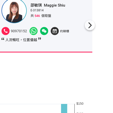
邵敏琪
Maggie Shiu
E-313814
共
546
個筍盤
90970152
908
約睇樓
人流暢旺，位置優越
交通便