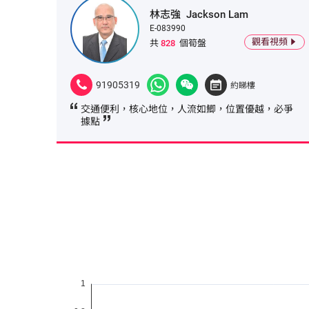
林志強
Jackson Lam
E-083990
觀看視頻
共
828
個筍盤
91905319
約睇樓
交通便利，核心地位，人流如鯽，位置優越，必爭
據點