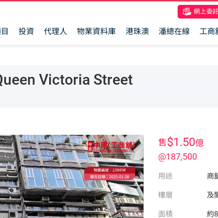
網上委
項目
投資
代理人
物業資料庫
港珠澳
潘總在線
工商
n Victoria Street
$1.50
售
億
@187,500
用途
商
樓層
及
面積
約8