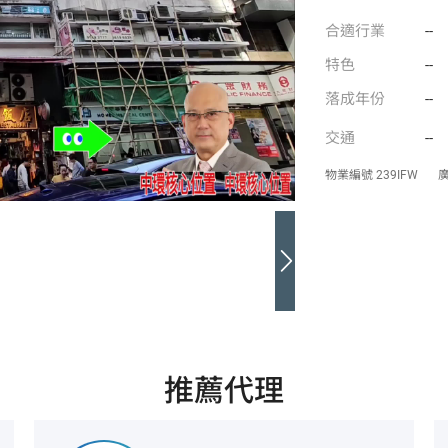
合適行業
--
特色
--
落成年份
--
交通
--
物業編號
239IFW
推薦代理