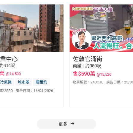
業中心
佐敦官涌街
約414呎
商舖
|
約380呎
0萬
售$590萬
@14,500
@15,526
冷氣機
城市景
連租約
物業編號：
240CJE
廣告日期：
25/0
馮凱茵 Fiona Fung
李瑛 Jenny Li
S-669000
S-456619
522SEO
廣告日期：
16/04/2026
6028 5239
9785 5238
更多