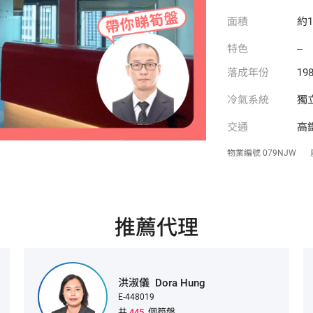
面積
約1
特色
--
落成年份
198
冷氣系統
獨
交通
高
物業編號
079NJW
推薦代理
洪淑儀
Dora Hung
E-448019
共
445
個筍盤