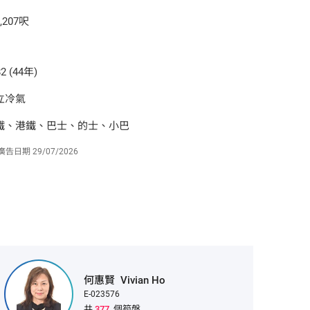
,207呎
2 (44年)
立冷氣
鐵、港鐵、巴士、的士、小巴
廣告日期
29/07/2026
何惠賢
Vivian Ho
E-023576
共
377
個筍盤