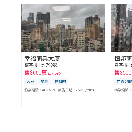
幸福商業大廈
恒邦商
寫字樓
|
約790呎
寫字樓
|
售$600萬
售$60
@7,595
天花
地氈
連租約
內置分體
區建華 Albert Au
E-319468
物業編號：
460WIN
廣告日期：
25/06/2026
物業編號：
6023 7629