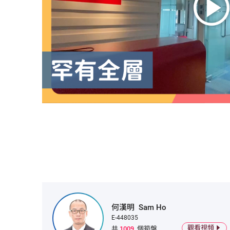
何漢明
Sam Ho
E-448035
觀看視頻
共
1009
個筍盤