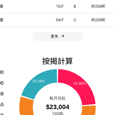
廈
15/F
B
約250呎
廈
04/F
C
約230呎
更多
按揭計算
00
00
38
65