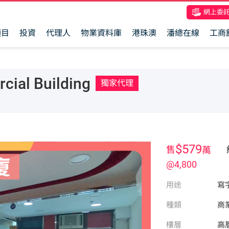
網上委
項目
投資
代理人
物業資料庫
港珠澳
潘總在線
工商
al Building
獨家代理
$579
售
萬
@4,800
用途
寫
種類
商
樓層
高