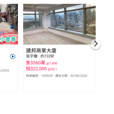
建邦商業大廈
凱豪
寫字樓
|
約732呎
寫字
售$560萬
售$5
@7,650
租$22,000
租商
@30.1
6/2026
黃錦權 Derick Wong
物業編號：
105NUR
廣告日期：
02/08/2026
物業編
S-053507
5915 7899