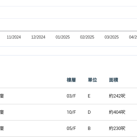
樓層
單位
面積
廈
03/F
E
約242呎
廈
10/F
D
約404呎
廈
05/F
B
約230呎