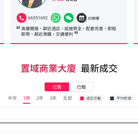
66551692
約睇樓
高層開揚，鄰近酒店，設施齊全，配套完善，即租
即用，鄰近港鐵，交通便利
置域商業大廈
最新成交
已售
已租
半年
1年
2年
3年
全部