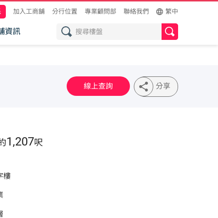
託
加入工商舖
分行位置
專業顧問部
聯絡我們
繁中
舖資訊
線上查詢
分享
1,207
約
呎
字樓
業
層