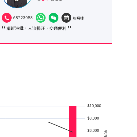
68223958
約睇樓
鄰近港鐵，人流暢旺，交通便利