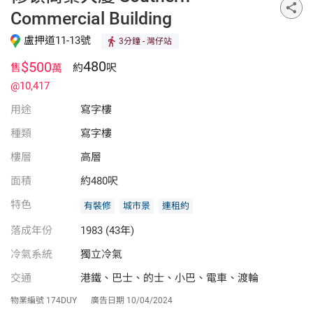
Commercial Building
盧押道11-13號
3分鐘
- 灣仔站
480
$500
售
約
呎
萬
@10,417
用途
寫字樓
種類
寫字樓
樓層
高層
面積
約480呎
特色
有裝修
城市景
連租約
落成年份
1983 (43年)
冷氣系統
獨立冷氣
交通
港鐵、巴士、的士、小巴、電車、渡輪
物業編號
174DUY
廣告日期
10/04/2024