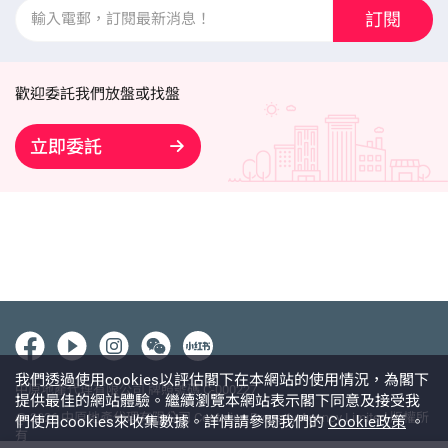
訂閱
歡迎委託我們放盤或找盤
立即委託
我們透過使用cookies以評估閣下在本網站的使用情況，為閣下
中原地產代理有限公司 牌照號碼 C-000227
提供最佳的網站體驗。繼續瀏覽本網站表示閣下同意及接受我
@ 2026 中原地產代理有限公司 Centaline Property Agency Limited 版權所
們使用cookies來收集數據。詳情請參閱我們的
Cookie政策
。
有