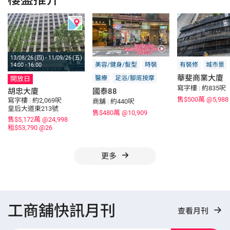
13/08/26 (四) - 11/09/26 (五)
美容/健身/髮型
時裝
有裝修
城市景
14:00 - 16:00
華斐商業大廈
醫療
足浴/腳底按摩
開放日
寫字樓
|
約835呎
胡忠大廈
國泰88
售$500萬
@5,988
寫字樓
|
約2,069呎
商舖
|
約440呎
皇后大道東213號
售$480萬
@10,909
售$5,172萬
@24,998
租$53,790
@26
更多
工商舖快訊月刊
查看月刊