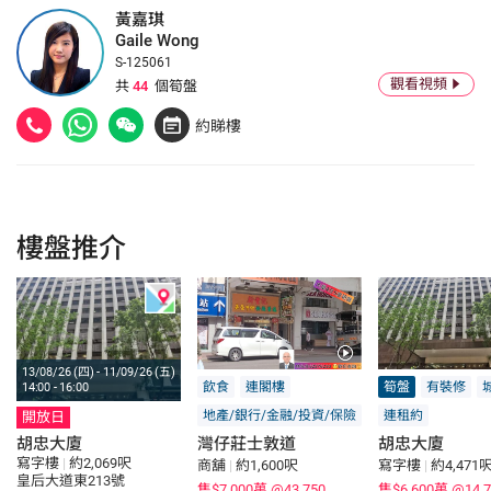
黃嘉琪
Gaile Wong
S-125061
觀看視頻
共
44
個筍盤
約睇樓
樓盤推介
13/08/26 (四) - 11/09/26 (五)
飲食
連閣樓
筍盤
有裝修
14:00 - 16:00
地產/銀行/金融/投資/保險
連租約
開放日
胡忠大廈
灣仔莊士敦道
胡忠大廈
寫字樓
|
約2,069呎
商舖
|
約1,600呎
寫字樓
|
約4,471
皇后大道東213號
售$7,000萬
@43,750
售$6,600萬
@14,7