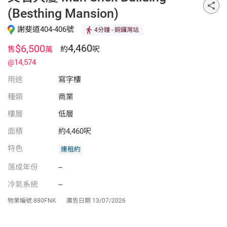
(Besthing Mansion)
謝斐道404-406號
4分鐘
- 銅鑼灣站
4,460
$6,500
售
約
呎
萬
@14,574
用途
寫字樓
種類
商業
樓層
低層
面積
約4,460呎
特色
連租約
落成年份
--
冷氣系統
--
物業編號
880FNK
廣告日期
13/07/2026