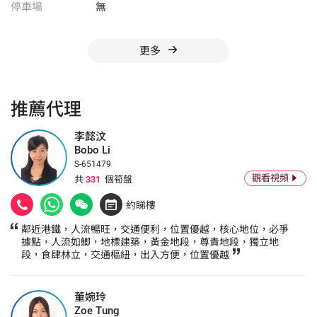
停車場
無
更多
推薦代理
李懿汶
Bobo Li
S-651479
觀看視頻
共
331
個筍盤
約睇樓
鄰近港鐵，人流暢旺，交通便利，位置優越，核心地位，必爭
據點，人流如鯽，地標建築，黃金地段，尊貴地段，獨立地
段，食肆林立，交通樞紐，出入方便，位置優越
董婉玲
Zoe Tung