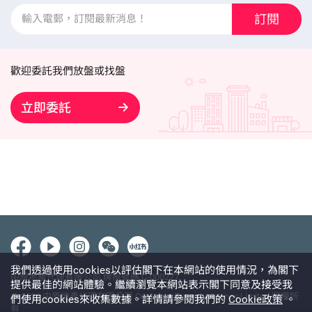
訂閱
歡迎委託我們放盤或找盤
立即委託
我們透過使用cookies以評估閣下在本網站的使用情況，為閣下
中原地產代理有限公司 牌照號碼 C-000227
提供最佳的網站體驗。繼續瀏覽本網站表示閣下同意及接受我
@ 2026 中原地產代理有限公司 Centaline Property Agency Limited 版權所
們使用cookies來收集數據。詳情請參閱我們的
Cookie政策
。
有