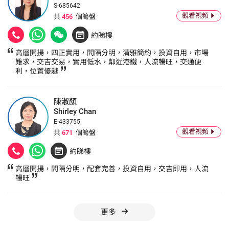
S-685642
觀看視頻
共
456
個筍盤
約睇樓
高層開揚，四正實用，間隔分明，清雅簡約，投資自用，市場
難求，交吉交易，實用低水，鄰近港鐵，人流暢旺，交通便
利，位置優越
陳淑顏
Shirley Chan
E-433755
觀看視頻
共
671
個筍盤
約睇樓
高層開揚，間隔分明，配套完善，投資自用，交吉即用，人流
暢旺
更多