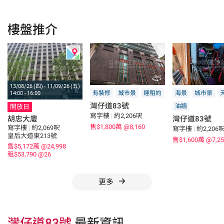
樓盤推介
13/08/26 (四) - 11/09/26 (五)
有裝修
城市景
連租約
海景
城市景
14:00 - 16:00
灣仔道83號
油牆
開放日
寫字樓
|
約2,206呎
胡忠大廈
灣仔道83號
售$1,800萬
@8,160
寫字樓
|
約2,069呎
寫字樓
|
約2,206
皇后大道東213號
售$1,600萬
@7,25
售$5,172萬
@24,998
租$53,790
@26
更多
灣仔道83號
最新資訊