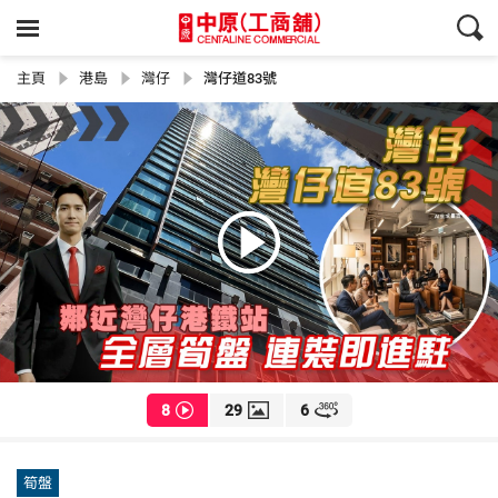
主頁
港島
灣仔
灣仔道83號
8
29
6
筍盤