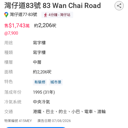
灣仔道83號 83 Wan Chai Road
灣仔道77-83號
4分鐘
- 灣仔站
2,206
$1,743
售
約
呎
萬
@7,900
用途
寫字樓
種類
寫字樓
樓層
中層
面積
約2,206呎
特色
有裝修
城市景
落成年份
1995 (31年)
冷氣系統
中央冷氣
交通
港鐵、巴士、的士、小巴、電車、渡輪
物業編號
415MEY
廣告日期
07/08/2026