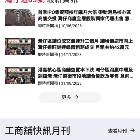
首季IPO集資額按年飆升六倍 帶動港島核心區
商廈交投 灣仔商廈全層靚裝獨家代理出售 意向
呎價低至7,900元
即時新聞稿
|
10/06/2026
灣仔區舖位成交量連升三個月 舖租價逆市向上
灣仔道旺舖連錄兩租務成交 月租共約42萬元
即時新聞稿
|
14/11/2023
港島核心區商舖空置率下跌 灣仔區跑贏中環及
銅鑼灣 灣仔道街市段地舖合餐飲及零售 意向月
租約13.5萬元
即時新聞稿
|
31/08/2023
更多
工商舖快訊月刊
查看月刊