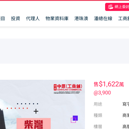
網上委
項目
投資
代理人
物業資料庫
港珠澳
潘總在線
工商
$1,622
售
萬
@3,900
用途
寫
種類
商
樓層
高