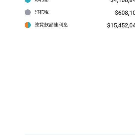
$608,1
印花稅
$15,452,0
總貸款額連利息