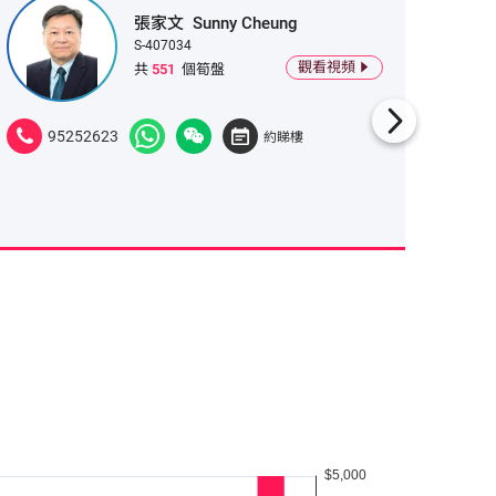
張家文
Sunny Cheung
S-407034
觀看視頻
共
551
個筍盤
95252623
965
約睇樓
多窗開