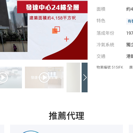
面積
約4
特色
有
落成年份
197
冷氣系統
獨
交通
港
物業編號
515IFK
廣
推薦代理