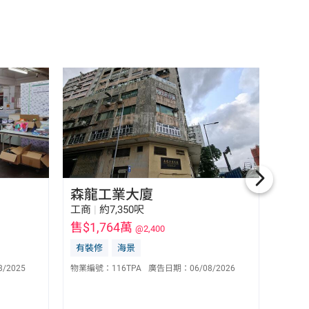
森龍工業大廈
明報
工商
|
約7,350呎
工商
|
售$1,764萬
售$1
@2,400
有裝修
海景
有裝
黃志雄 Micro Wong
S-065691
8/2025
物業編號：
116TPA
廣告日期：
06/08/2026
物業編
9073 0719