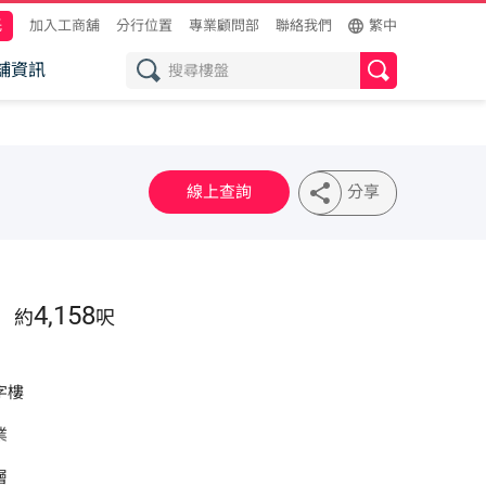
託
加入工商舖
分行位置
專業顧問部
聯絡我們
繁中
舖資訊
線上查詢
分享
4,158
約
呎
字樓
業
層