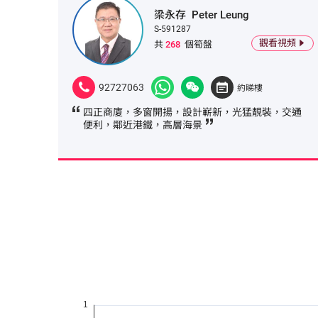
梁永存
Peter Leung
S-591287
觀看視頻
共
268
個筍盤
92727063
約睇樓
四正商廈，多窗開揚，設計嶄新，光猛靚裝，交通
便利，鄰近港鐵，高層海景