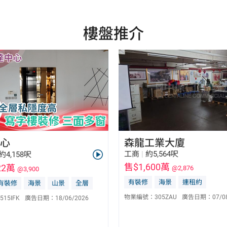
樓盤推介
心
森龍工業大廈
工商
|
約5,564呎
約4,158呎
售$1,600萬
22萬
@2,876
@3,900
有裝修
海景
連租約
有裝修
海景
山景
全層
陳逸文 Gapa Chan
楊淨雯 Sherry Yeung
S-107858
S-281625
物業編號：
305ZAU
廣告日期：
07/0
515IFK
廣告日期：
18/06/2026
6037 9129
6606 7123