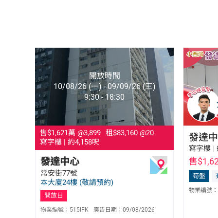
開放時間
10/08/26 (一) - 09/09/26 (三)
9:30 - 18:30
售$1,621萬
@3,899
租$83,160
@20
發達中
寫字樓
|
約4,158呎
寫字樓
|
發達中心
售$1,6
常安街77號
連斤鳴 Catherine Lin
筍盤
本大廈24樓 (敬請預約)
E-487538
物業編號：
9255 0130
開放日
物業編號：
515IFK
廣告日期：
09/08/2026