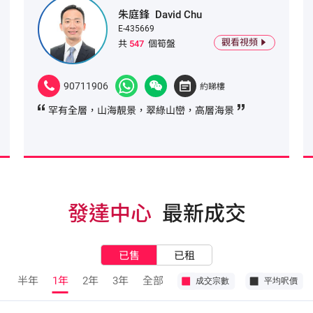
朱庭鋒
David Chu
E-435669
觀看視頻
共
547
個筍盤
90711906
約睇樓
罕有全層，山海靚景，翠綠山巒，高層海景
發達中心
最新成交
已售
已租
半年
1年
2年
3年
全部