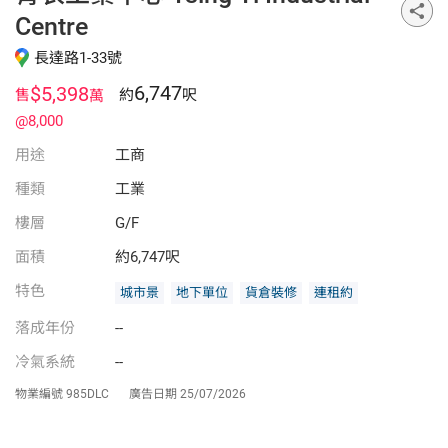
Centre
長達路1-33號
6,747
$5,398
售
約
呎
萬
@8,000
用途
工商
種類
工業
樓層
G/F
面積
約6,747呎
特色
城市景
地下單位
貨倉裝修
連租約
落成年份
--
冷氣系統
--
物業編號
985DLC
廣告日期
25/07/2026