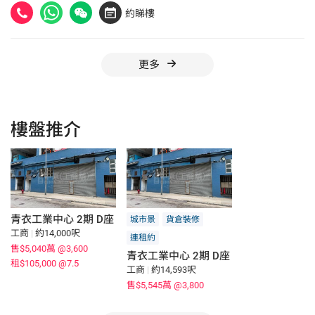
約睇樓
更多
樓盤推介
青衣工業中心 2期 D座
城市景
貨倉裝修
工商
|
約14,000呎
連租約
售$5,040萬
@3,600
青衣工業中心 2期 D座
租$105,000
@7.5
工商
|
約14,593呎
售$5,545萬
@3,800