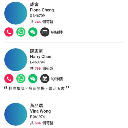
成會
Fiona Cheng
S-346709
共
746
個筍盤
約睇樓
陳志豪
Harry Chan
E-463794
共
799
個筍盤
約睇樓
特高樓底，多窗開揚，靈活呎數
黃品瑞
Vina Wong
E-061974
共
684
個筍盤