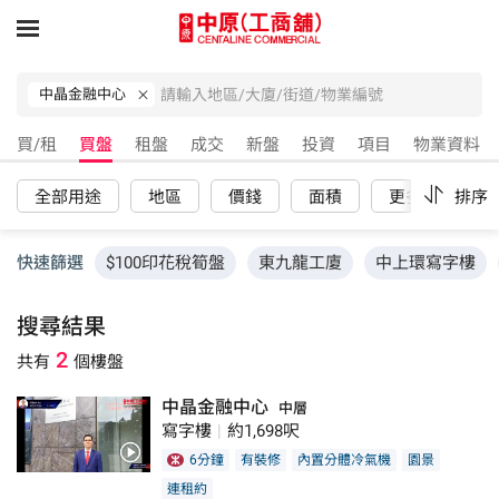
中晶金融中心
買/租
買盤
租盤
成交
新盤
投資
項目
物業資料
全部用途
地區
價錢
面積
更多
排序
重
快速篩選
$100印花稅筍盤
東九龍工廈
中上環寫字樓
搜尋結果
2
共有
個樓盤
中晶金融中心
中層
寫字樓
|
約1,698呎
6分鐘
有裝修
內置分體冷氣機
園景
連租約