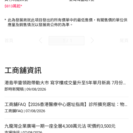
$
813
萬起*
*
此為發展商就此項目發出的所有價單中的最低售價，有關售價的單位供
應量及銷售情況以發展商公佈的為準。
/
1
首頁
尾頁
工商舖資訊
港島甲廈領跑帶動大市 寫字樓成交量升至5年單月新高 7月份工商舖買賣成交錄430宗 連續3月維持逾400宗
即時新聞稿
|
09/08/2026
工商舖FAQ【2026香港醫療中心選址指南】診所擴充選址：物業要求、人流分析與合規要點
工商舖FAQ
|
07/08/2026
九龍灣企業廣場一期一座全層4,308萬元沽 呎價約3,500元
市場快訊
|
07/08/2026