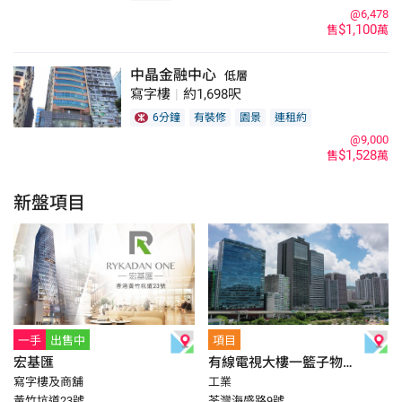
@6,478
$1,100
售
萬
中晶金融中心
低層
寫字樓
|
約1,698呎
6分鐘
有裝修
園景
連租約
@9,000
$1,528
售
萬
新盤項目
一手
出售中
項目
宏基匯
有線電視大樓一籃子物業
寫字樓及商舖
工業
(及One Midtown地廠)
黃竹坑道23號
荃灣海盛路9號