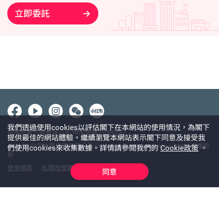
立即委託
我們透過使用cookies以評估閣下在本網站的使用情況，為閣下
中原地產代理有限公司 牌照號碼 C-000227
提供最佳的網站體驗。繼續瀏覽本網站表示閣下同意及接受我
@ 2026 中原地產代理有限公司 Centaline Property Agency Limited 版權所
們使用cookies來收集數據。詳情請參閱我們的
Cookie政策
。
有
使用條款
私隱政策聲明
免責聲明
同意