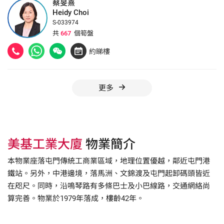
蔡旻熹
Heidy Choi
S-033974
共
667
個筍盤
約睇樓
更多
美基工業大廈
物業簡介
本物業座落屯門傳統工商業區域，地理位置優越，鄰近屯門港
鐵站。另外，中港邊境，落馬洲、文錦渡及屯門起卸碼頭皆近
在咫尺。同時，沿鳴琴路有多條巴士及小巴線路，交通網絡尚
算完善。物業於1979年落成，樓齡42年。