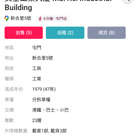
Building
新合里5號
6分鐘
- 屯門站
出售 (5)
出租 (2)
成交 (8)
地區
屯門
地址
新合里5號
用途
工商
種類
工業
落成年份
1979 (47年)
業權
分拆業權
交通
港鐵、巴士、小巴
層數
23層
升降機數量
載客1部, 載貨3部