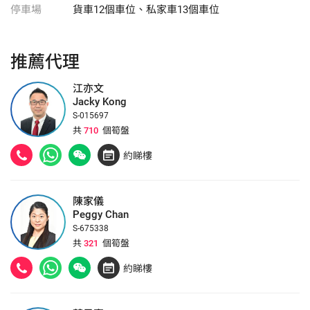
停車場
貨車12個車位、私家車13個車位
推薦代理
江亦文
Jacky Kong
S-015697
共
710
個筍盤
約睇樓
陳家儀
Peggy Chan
S-675338
共
321
個筍盤
約睇樓