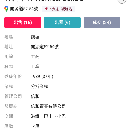
開源道52-54號
6分鐘
- 觀塘站
出售 (15)
出租 (6)
成交 (24)
地區
觀塘
地址
開源道52-54號
用途
工商
種類
工業
落成年份
1989 (37年)
業權
分拆業權
管理公司
信和
發展商
信和置業有限公司
交通
港鐵、巴士、小巴
層數
14層