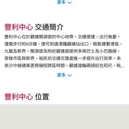
統，提供24小時出入，部分單位設有獨立洗手間及開揚景觀，
更多
部分更連平台，間隔實用，適合物流、倉儲、辦公室及創意產
業。停車場提供1個貨櫃車車位、21個貨車車位及22個私家車車
位，支援物流及自駕需求。豐利中心順應觀塘工業區轉型趨
豐利中心
交通簡介
勢，吸引中小企、初創企業及工作室進駐，大廈毗鄰apm商
場、觀塘廣場及多座甲級商廈，開源道人流旺盛，商業氛圍濃
豐利中心位於觀塘開源道的中心地帶，交通便捷，出行無憂。
厚。其現代化設施、靈活空間及優越地段，使其成為觀塘區內
僅需步行約6分鐘，便可到達港鐵觀塘站出口，輕鬆連繫港島、
企業及創業者進駐的理想選擇。
九龍及新界。開源道及附近觀塘道提供多條巴士及小巴路線，
穿梭市區與新界，裕民坊交通交匯處進一步提升出行效率，未
來沙中線通車更將縮短跨區時間。觀塘渡輪碼頭近在咫尺。毗
鄰觀塘繞道及東區海底隧道，駕車人士可快速前往港島或其他
更多
地區。大廈內設停車場，提供貨櫃車、貨車及私家車泊位，完
美支援物流與商務需求。憑藉其地理優勢及完善的交通配套，
豐利中心成為觀塘區企業及初創公司的熱門營商地點。
豐利中心
位置