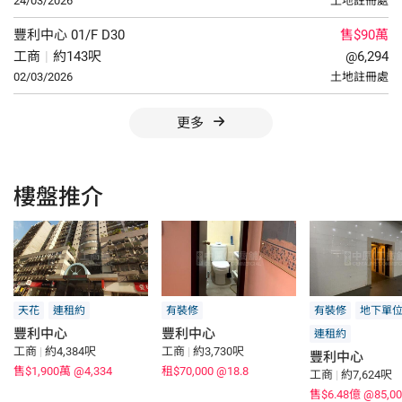
24/03/2026
土地註冊處
豐利中心
01/F
D30
售$90萬
工商
|
約143呎
@6,294
02/03/2026
土地註冊處
更多
樓盤推介
天花
連租約
有裝修
有裝修
地下單
豐利中心
豐利中心
連租約
工商
|
約4,384呎
工商
|
約3,730呎
豐利中心
售$1,900萬
@4,334
租$70,000
@18.8
工商
|
約7,624呎
售$6.48億
@85,00