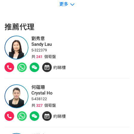
更多
推薦代理
劉秀意
Sandy Lau
S-322379
共
241
個筍盤
約睇樓
何蘊珊
Crystal Ho
S-438122
共
327
個筍盤
約睇樓