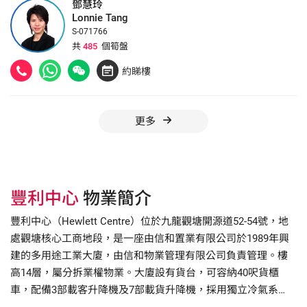
鄧慧玲
Lonnie Tang
S-071766
共
485
個筍盤
約睇樓
更多
豐利中心
物業簡介
豐利中心（Hewlett Centre）位於九龍觀塘開源道52-54號，地
處觀塘核心工商地段，是一座由信和置業有限公司於1989年興
建的多用途工業大廈，由信和物業管理有限公司負責管理。樓
高14層，屬分拆業權物業。大廈設有貨台，可容納40呎貨櫃
車，配備3部載客升降機及7部載貨升降機，採用獨立冷氣系