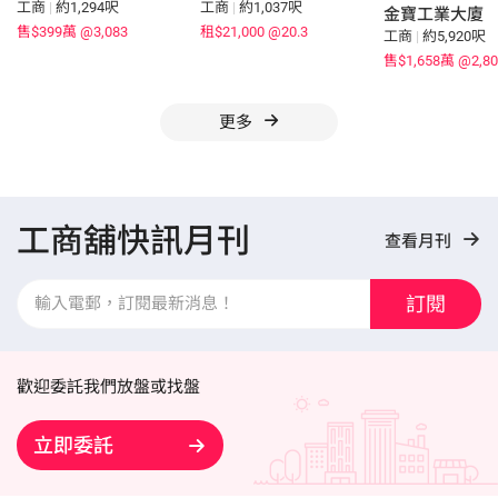
工商
|
約1,294呎
工商
|
約1,037呎
金寶工業大廈
售$399萬
@3,083
租$21,000
@20.3
工商
|
約5,920呎
售$1,658萬
@2,80
更多
工商舖快訊月刊
查看月刊
訂閱
歡迎委託我們放盤或找盤
立即委託