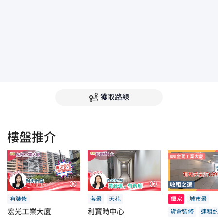
獲取路線
樓盤推介
有裝修
海景
天花
獨家
城市景
宏光工業大廈
利寶時中心
貨倉裝修
連租