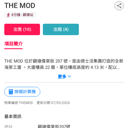
THE MOD
8分鐘
- 觀塘站
出售 (10)
出租 (4)
項目簡介
THE MOD 位於觀塘偉業街 207 號，是由德士活集團打造的全新
海景工廈 。大廈樓高 22 層，單位樓底高度約 4.13 米，配以特
大落地玻璃窗設計，能引入充足自然光並飽覽壯闊海景，部分
更多
單位更設有專屬露台 。 大廈配備 3 部載客升降機及 1 部汽車升
降機；地下及 2 樓共設有 12 個車位，並預裝大金分體式冷氣機
按揭計算機
。物業管理由第一太平戴維斯負責。憑藉其優越的 CBD2 地段
物業編號 THEMOD
更新日期 07/05/2026
基本資訊
地址
觀塘偉業街207號