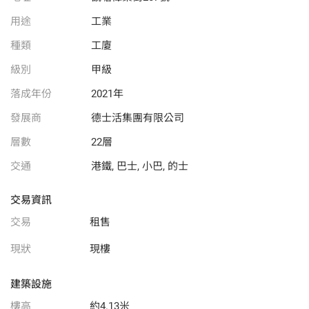
用途
工業
種類
工廈
級別
甲級
落成年份
2021年
發展商
德士活集團有限公司
層數
22層
交通
港鐵, 巴士, 小巴, 的士
交易資訊
交易
租售
現狀
現樓
建築設施
樓高
約4.13米