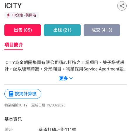
iCITY
18分鐘
- 葵興站
出售 (85)
出租 (21)
成交 (413)
項目簡介
iCITY為金朝陽集團有限公司精心打造之工業項目，雙子塔式設
計，配以玻璃幕牆，外形矚目。物業採用Service Apartment設
計，配備酒店式設施，設觀光升降機，一樓平台約18,000平方呎
更多
園林綠化空間，項目共提供601單位，每個單位均設有獨立洗手
間及內置電熱水爐，實屬市場罕有，4.2米特高樓底，提供活動
按揭計算機
空間靈活性，全天候24小時六大主題工作間，減低初創企業運
作成本。iCITY座落於葵涌和宜合道及打磚坪街交界，位處西九
物業編號 iCITY
更新日期 19/03/2026
核心交匯點，完善交通網絡，輕鬆穿梭港九，葵涌區內發展成
基本資訊
地址
葵涌打磚坪街111號