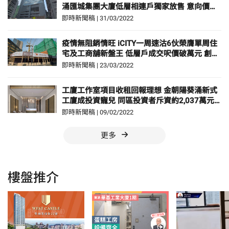
涌匯城集團大廈低層相連戶獨家放售 意向價約
1,388萬元
即時新聞稿
|
31/03/2022
疫情無阻銷情旺 iCITY一周速沽6伙榮膺單周住
宅及工商舖新盤王 低層戶成交呎價破萬元 創同
幢及葵涌區工廈新高
即時新聞稿
|
23/03/2022
工廈工作室項目收租回報理想 金朝陽葵涌新式
工廈成投資寵兒 同區投資者斥資約2,037萬元
連購iCITY 5伙 由中原促成
即時新聞稿
|
09/02/2022
更多
樓盤推介