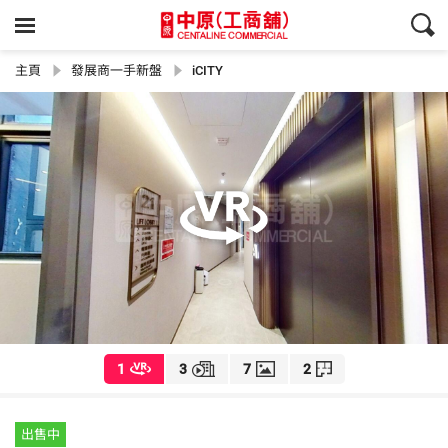
主頁
發展商一手新盤
iCITY
1
3
7
2
出售中