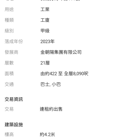
用途
工業
種類
工廈
級別
甲級
落成年份
2023年
發展商
金朝陽集團有限公司
層數
21層
面積
由約422 至 全層8,090呎
交通
巴士, 小巴
交易資訊
交易
連租約出售
建築設施
樓高
約4.2米