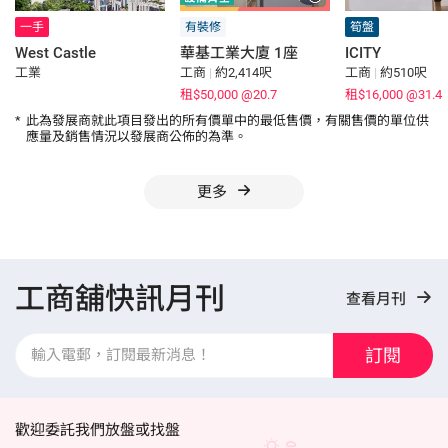
一手
有裝修
筍盤
West Castle
華基工業大廈 1座
ICITY
工業
工商
|
約2,414呎
工商
|
約510呎
租$50,000
@20.7
租$16,000
@31.4
*
此為發展商就此項目發出的所有價單中的最低售價，有關售價的單位供
應量及銷售情況以發展商公佈的為準。
更多
工商舖快訊月刊
查看月刊
訂閱
歡迎委託我們放盤或找盤