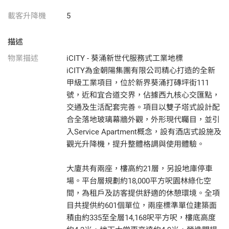
載客升降機
5
描述
物業描述
iCITY - 葵涌新世代服務式工業地標
iCITY為金朝陽集團有限公司精心打造的全新
甲級工業項目，位於新界葵涌打磚坪街111
號，近和宜合道交界，佔據西九核心交匯點，
交通及生活配套完善。項目以雙子塔式設計配
合全落地玻璃幕牆外觀，外形現代矚目，並引
入Service Apartment概念，設有酒店式設施及
觀光升降機，提升整體格調與使用體驗。
大廈共有兩座，樓高約21層，另設地庫停車
場。平台層規劃約18,000平方呎園林綠化空
間，為租戶及訪客提供舒適的休憩環境。全項
目共提供約601個單位，兩座標準單位建築面
積由約335至全層14,168呎平方呎，樓底高度