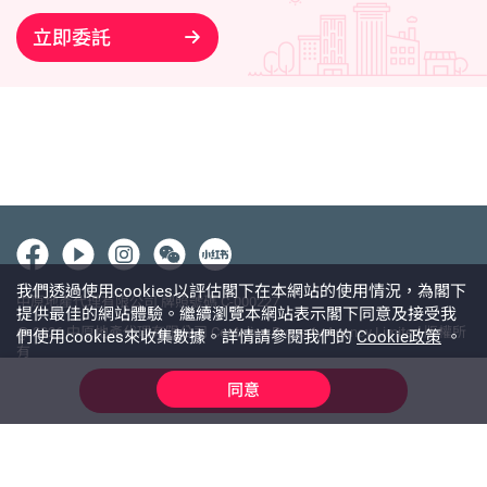
立即委託
我們透過使用cookies以評估閣下在本網站的使用情況，為閣下
中原地產代理有限公司 牌照號碼 C-000227
提供最佳的網站體驗。繼續瀏覽本網站表示閣下同意及接受我
@ 2026 中原地產代理有限公司 Centaline Property Agency Limited 版權所
們使用cookies來收集數據。詳情請參閱我們的
Cookie政策
。
有
使用條款
私隱政策聲明
免責聲明
同意
線上查詢