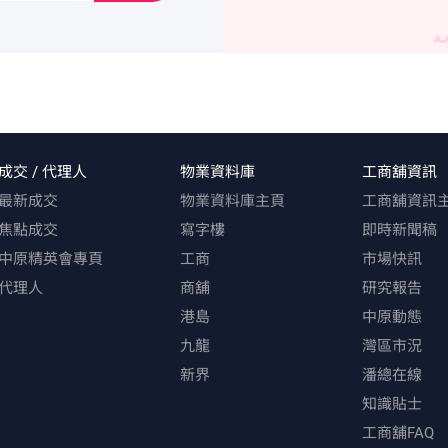
彈性配合用家需要。鄭氏補充，物業早前由渣
每月約31.5萬元租用，現已交吉。同時，一樓
設有外牆大型廣告位，宣傳效果顯著，特別對
育及零售陳列等行業最為有利。 鄭氏續稱，今
業地利優越，座落於窩打老道及太平道交界，
宅及學校包圍，前方即為行人過路處，日夜人
物業與現行賣地計劃新推出的洗衣街商業用地
隔，該地皮將可作逾百萬平方呎樓面的大型商
落成後為該地段帶來龐大穩定的客源，消費群
成交 / 代理人
物業資料庫
工商舖資訊
時窩打老道包攬旺角、旺角東及油麻地港鐵站
最新成交
物業資料庫主頁
工商舖資訊
勢，四通八達。鄭氏表示，現時該地段甚少逾
供應，是次放租叫價合理，用途靈活，相信短
焦點成交
寫字樓
即時新聞稿
引用家洽詢。
中原精英會專頁
工商
市場快訊
代理人
商舖
研究報告
港島
中原動態
九龍
灣區市況
新界
潘總在線
知識貼士
工商舖FAQ