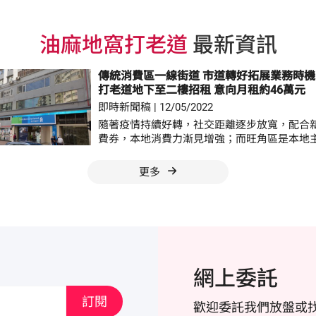
油麻地窩打老道
最新資訊
傳統消費區一線街道 市道轉好拓展業務時機
打老道地下至二樓招租 意向月租約46萬元
即時新聞稿
|
12/05/2022
隨著疫情持續好轉，社交距離逐步放寬，配合
費券，本地消費力漸見增強；而旺角區是本地
及娛樂重地，消費力集中，不少零售及消費企
戶該區優質商舖，以拓展業務。新近有業主看
更多
將旺角窩打老道地下至二樓逾1.3萬平方呎樓面
牆大型廣告位置推出市場招租，意向月租約46萬
原(工商舖)商舖部高級分區營業董事鄭莉澄表
租物業位於旺角窩打老道61至63號地下入口連
樓，地下入口面積約200平方呎(未核實)，設
落；一樓及二樓面積同為約6,500平方呎(未核實
積約13,200平方呎(未核實)，意向月租約46萬
網上委託
價水平。鄭氏稱，物業可以一併或獨立租用，
地下入口及一樓，月租約25萬元；若單一承租
訂閱
歡迎委託我們放盤或
話，月租則約21萬元，業主更可提供免租裝修