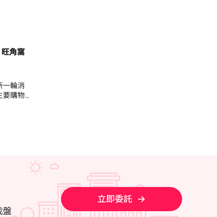
 旺角窩
新一輪消
主要購物
業有意落
好後市，
，連同外
元。 中
示，上述招
一樓及二
有升降機上
)，總面
元，貼近市
若只租用
立即委託
二樓的
找盤
期優惠，