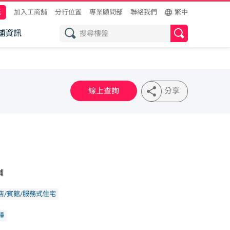
託
加入工商舖
分行位置
專業顧問部
聯絡我們
繁中
舖資訊
線上查詢
分享
舖
店/賓館/服務式住宅
幢