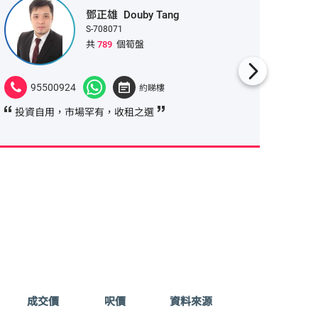
鄧正雄
Douby Tang
S-708071
共
789
個筍盤
95500924
689
約睇樓
投資自用，市場罕有，收租之選
實用率
可失
成交價
呎價
資料來源