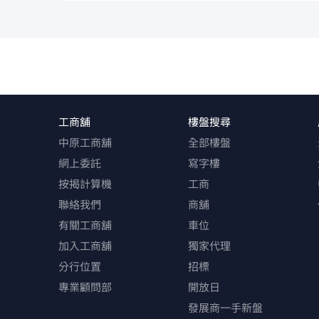
工商舖
樓盤搜尋
中原工商舖
全部樓盤
網上委託
寫字樓
按揭計算機
工商
聯絡我們
商舖
有關工商舖
車位
加入工商舖
獨家代理
分行位置
招標
專業顧問部
開放日
發展商一手新盤