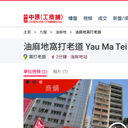
樓盤
視頻
成交
新盤/
主頁
九龍
油麻地
油麻地窩打老道
油麻地窩打老道 Yau Ma Tei W
窩打老道
2分鐘
- 油麻地站
單位視頻 (2)
相片 (7)