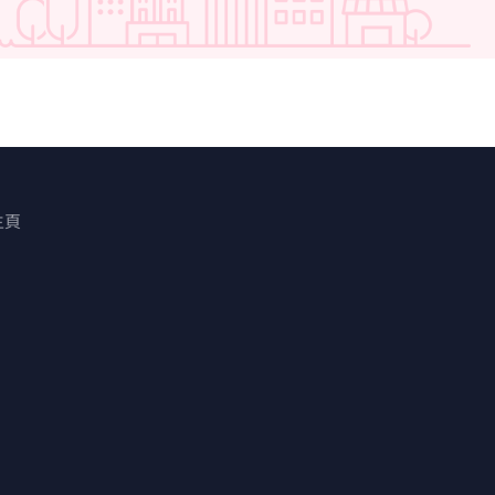
打銀行以
及二樓分別
餐飲、教
次放租物
四周被住
流無間；
僅一街之
業項目，
聚集；同
多種優
主頁
萬呎樓面
期內將吸