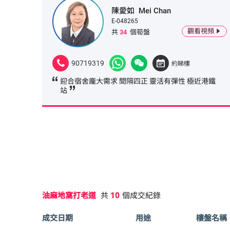
陳愛如
Mei Chan
E-048265
觀看視頻
共
34
個筍盤
90719319
約睇樓
迎合宿舍龐大需求 間隔四正 靈活有彈性 極近港鐵
站
油麻地窩打老道
共
10
個成交紀錄
成交日期
用途
樓盤名稱