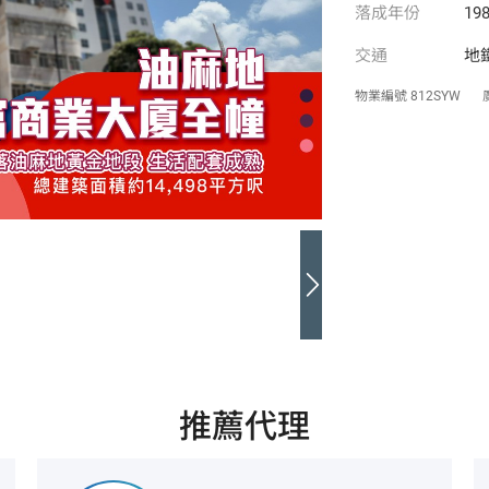
落成年份
198
交通
地
物業編號
812SYW
推薦代理