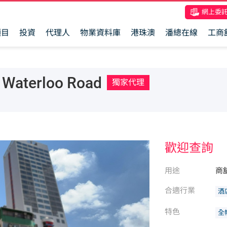
網上委
項目
投資
代理人
物業資料庫
港珠澳
潘總在線
工商
aterloo Road
獨家代理
歡迎查詢
用途
商
合適行業
酒
特色
全