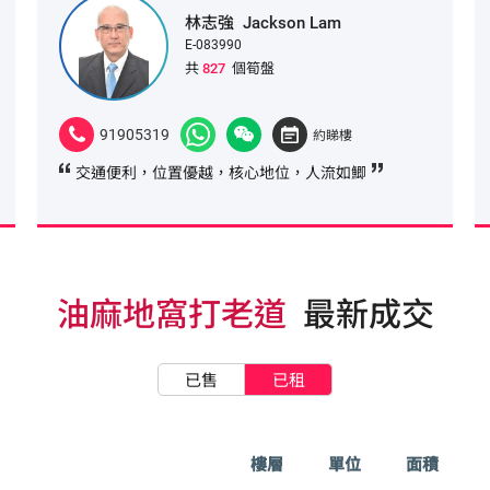
林志強
Jackson Lam
E-083990
共
827
個筍盤
91905319
約睇樓
交通便利，位置優越，核心地位，人流如鯽
油麻地窩打老道
最新成交
已售
已租
樓層
單位
面積