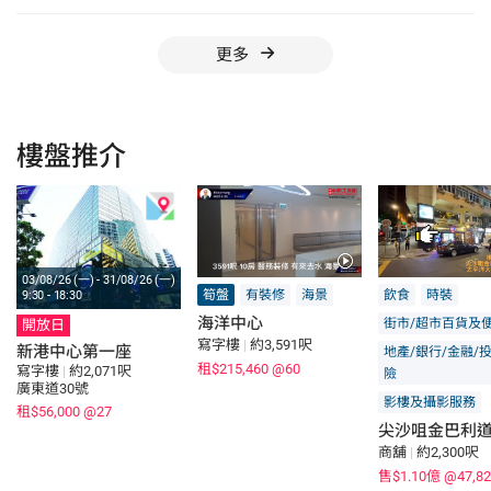
更多
樓盤推介
03/08/26 (一) - 31/08/26 (一)
筍盤
有裝修
海景
飲食
時裝
9:30 - 18:30
海洋中心
街市/超市百貨及
開放日
寫字樓
|
約3,591呎
新港中心第一座
地產/銀行/金融/
租$215,460
@60
寫字樓
|
約2,071呎
險
廣東道30號
影樓及攝影服務
租$56,000
@27
尖沙咀金巴利
商舖
|
約2,300呎
售$1.10億
@47,82