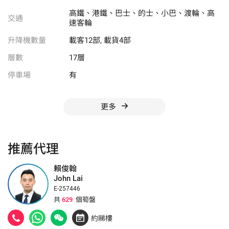
高鐵、港鐵、巴士、的士、小巴、渡輪、高
交通
速客輪
升降機數量
載客12部, 載貨4部
層數
17層
停車場
有
更多
推薦代理
賴俊翰
John Lai
E-257446
共
629
個筍盤
約睇樓