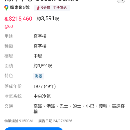
廣東道5號
9分鐘
- 尖沙咀站
3,591
$215,460
租
約
呎
@60
用途
寫字樓
種類
寫字樓
樓層
中層
面積
約3,591呎
特色
海景
落成年份
1977 (49年)
冷氣系統
中央冷氣
交通
高鐵、港鐵、巴士、的士、小巴、渡輪、高速客
輪
物業編號
915RGM
廣告日期
24/07/2026