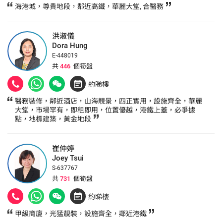
海港城，尊貴地段，鄰近高鐵，華麗大堂, 合醫務
洪淑儀
Dora Hung
E-448019
共
446
個筍盤
約睇樓
醫務裝修，鄰近酒店，山海靚景，四正實用，設施齊全，華麗
大堂，市場罕有，即租即用，位置優越，港鐵上蓋，必爭據
點，地標建築，黃金地段
崔仲婷
Joey Tsui
S-637767
共
731
個筍盤
約睇樓
甲級商廈，光猛靚裝，設施齊全，鄰近港鐵