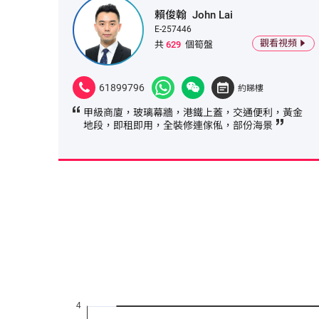
賴俊翰
John Lai
E-257446
觀看視頻
共
629
個筍盤
61899796
約睇樓
甲級商廈，玻璃幕牆，港鐵上蓋，交通便利，黃金
地段，即租即用，全裝修連傢俬，部份海景