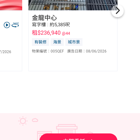
金龍中心
皇后
寫字樓
|
約5,385呎
寫字
租$236,940
租$24
@44
有裝修
海景
城市景
有裝
胡嫣 Virginia Wu
E-151866
物業編號：
005QEF
廣告日期：
08/06/2026
7/2026
物業編
5525 3362