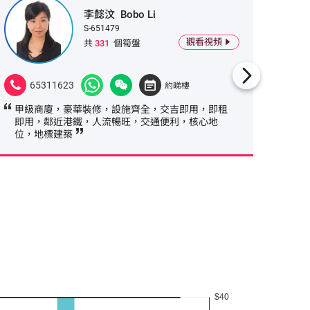
李懿汶
Bobo Li
S-651479
觀看視頻
共
331
個筍盤
65311623
987
約睇樓
甲級商廈，豪華裝修，設施齊全，交吉即用，即租
四正實
即用，鄰近港鐵，人流暢旺，交通便利，核心地
港鐵，
位，地標建築