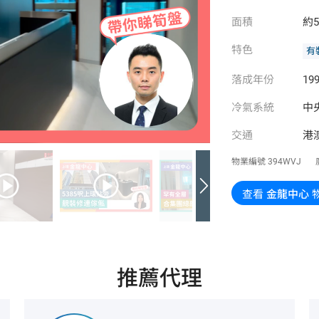
面積
約5
特色
有
落成年份
199
冷氣系統
中
交通
港
物業編號
394WVJ
查看
金龍中心
推薦代理