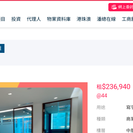
網上委
項目
投資
代理人
物業資料庫
港珠澳
潘總在線
工商
盤
$236,940
租
@44
用途
寫
種類
商
樓層
中