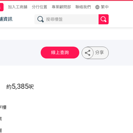
託
加入工商舖
分行位置
專業顧問部
聯絡我們
繁中
舖資訊
線上查詢
分享
5,385
約
呎
字樓
業
層