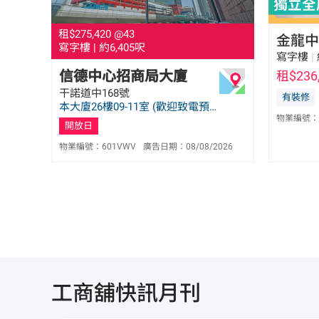
租$275,420
@43
金龍中
寫字樓
|
約6,405呎
寫字樓
|
信德中心招商局大廈
租$236
干諾道中168號
翟有和 Winnie Chat
有裝修
本大廈26樓09-11室 (歡迎致電預
E-018107
物業編號：
約)
6286 1632
開放日
物業編號：
601VWV
廣告日期：
08/08/2026
工商舖快訊月刊