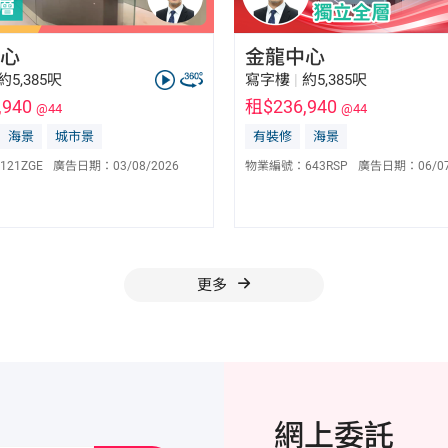
心
金龍中心
約5,385呎
寫字樓
|
約5,385呎
,940
租$236,940
@44
@44
海景
城市景
有裝修
海景
賴俊翰 John Lai
賴俊翰 John Lai
E-257446
E-257446
121ZGE
廣告日期：
03/08/2026
物業編號：
643RSP
廣告日期：
06/0
6189 9796
6189 9796
更多
網上委託