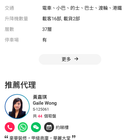
交通
電車、小巴、的士、巴士、渡輪、港鐵
升降機數量
載客16部, 載貨2部
層數
37層
停車場
有
更多
推薦代理
黃嘉琪
Gaile Wong
S-125061
共
44
個筍盤
約睇樓
豪華裝修，甲級商廈，華麗大堂