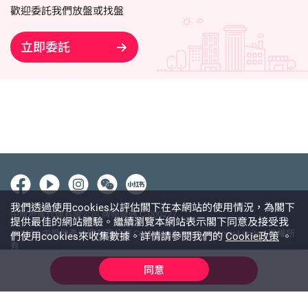
歡迎委託我們放盤或找盤
立即委託
我們透過使用cookies以評估閣下在本網站的使用情況，為閣下
中原地產代理有限公司 牌照號碼 C-000227
提供最佳的網站體驗。繼續瀏覽本網站表示閣下同意及接受我
@ 2026 中原地產代理有限公司 Centaline Property Agency Limited 版權所
們使用cookies來收集數據。詳情請參閱我們的
Cookie政策
。
有
使用條款
私隱政策聲明
免責聲明
同意
線上查詢