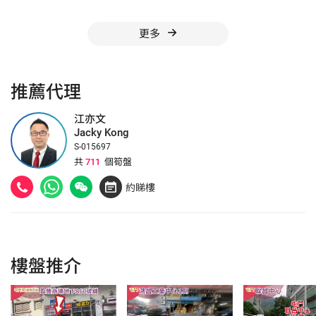
更多
推薦代理
江亦文
Jacky Kong
S-015697
共
711
個筍盤
約睇樓
樓盤推介