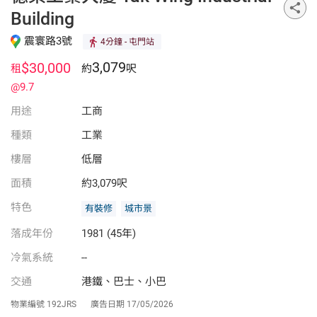
Building
震寰路3號
4分鐘
- 屯門站
3,079
$30,000
租
約
呎
@9.7
用途
工商
種類
工業
樓層
低層
面積
約3,079呎
特色
有裝修
城市景
落成年份
1981 (45年)
冷氣系統
--
交通
港鐵、巴士、小巴
物業編號
192JRS
廣告日期
17/05/2026