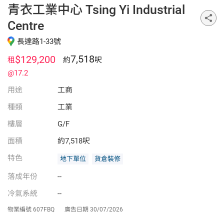
青衣工業中心 Tsing Yi Industrial
Centre
長達路1-33號
7,518
$129,200
租
約
呎
@17.2
用途
工商
種類
工業
樓層
G/F
面積
約7,518呎
特色
地下單位
貨倉裝修
落成年份
--
冷氣系統
--
物業編號
607FBQ
廣告日期
30/07/2026