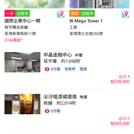
一手
出售中
項目
招租中
國際企業中心一期
W Mega Tower 1
寫字樓及商舖
工業
荃灣柴灣角街11號
荃灣德士古道252號
$
746
萬起*
中晶金融中心
中層
寫字樓
|
約1,698呎
6分鐘
有裝修
園景
@22.4
$38,000
租
尖沙咀漆咸道南
地庫
商舖
|
約2,014呎
6分鐘
@22.3
$45,000
租