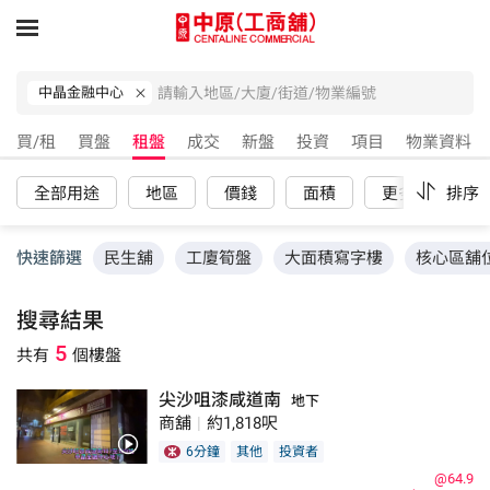
中晶金融中心
買/租
買盤
租盤
成交
新盤
投資
項目
物業資料
全部用途
地區
價錢
面積
更多
排序
重
快速篩選
民生舖
工廈筍盤
大面積寫字樓
核心區舖
搜尋結果
5
共有
個樓盤
尖沙咀漆咸道南
地下
商舖
|
約1,818呎
6分鐘
其他
投資者
@64.9