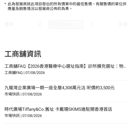
*
此為發展商就此項目發出的所有價單中的最低售價，有關售價的單位供
應量及銷售情況以發展商公佈的為準。
/
1
首頁
尾頁
工商舖資訊
工商舖FAQ【2026香港醫療中心選址指南】診所擴充選址：物業要求、人流分析與合規要點
工商舖FAQ
|
07/08/2026
九龍灣企業廣場一期一座全層4,308萬元沽 呎價約3,500元
市場快訊
|
07/08/2026
時代廣場Tiffany&Co.舊址 卡戴珊SKIMS進駐開香港首店
市場快訊
|
07/08/2026