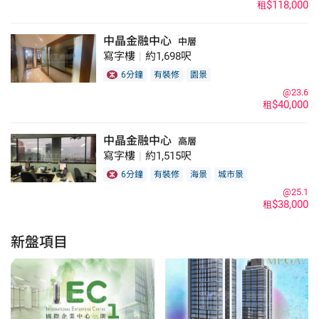
$118,000
租
中晶金融中心
中層
寫字樓
|
約1,698呎
6分鐘
有裝修
園景
@23.6
$40,000
租
中晶金融中心
高層
寫字樓
|
約1,515呎
6分鐘
有裝修
海景
城市景
@25.1
$38,000
租
新盤項目