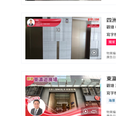
四
觀塘 
寫字
獨家
物業編號
廣告日期
東
觀塘 
寫字
海景
物業編