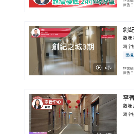
物業編
廣告日期
創
觀塘 
寫字
開揚
物業編
廣告日期
寧
觀塘
寫字