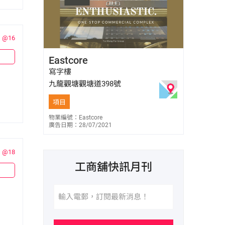
@16
周家儉 Samuel Chow
Eastcore
E-101298
9521 9539
寫字樓
九龍觀塘觀塘道398號
項目
物業編號：Eastcore
廣告日期：28/07/2021
@18
工商舖快訊月刊