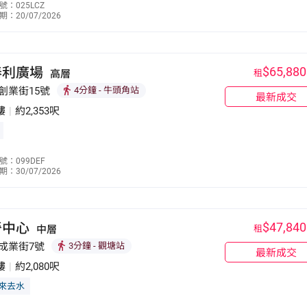
號：025LCZ
：20/07/2026
6287 3361
泰利廣場
$65,880
高層
租
創業街15號
4分鐘
- 牛頭角站
最新成交
樓
|
約2,353呎
連斤鳴
號：099DEF
：30/07/2026
9255 0130
晉中心
$47,840
中層
租
 成業街7號
3分鐘
- 觀塘站
最新成交
樓
|
約2,080呎
來去水