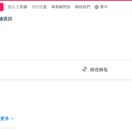
託
加入工商舖
分行位置
專業顧問部
聯絡我們
繁中
舖資訊
綜合排名
讀更多