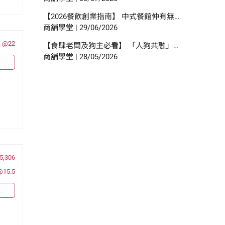
【2026餐飲創業指南】 中式餐館仲有無得做？邊類食肆數目增幅最多？研究報告中尋找餐飲創業貼士？
商舖學堂
|
29/06/2026
@22
【食肆老闆及狗主必看】 「人狗共融」餐飲新時代 | 食環署指引懶人包！
商舖學堂
|
28/05/2026
5,306
@15.5