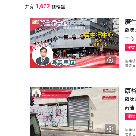
1,632
少優質甲級寫字樓大廈，如宏基資本大廈、創紀之城、友邦九龍
共有
個樓盤
是觀塘區內的主要大型商場，至於街舖方面，協和街一
開設了不少金舖及首飾珠寶店，而瑞和街則是傳統街市段，是
廣
有觀塘港鐵站外，亦有多條小巴及巴士路線，前往港九
觀塘 
角；觀塘市中心重建項目為香港史上最大規模的市區重
工商
內工商舖物業前景看俏。
獨家
物業編
廣告日期
康
觀塘 
商舖
獨家
物業編
廣告日期