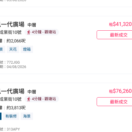
：03/08/2026
6763 7478
訊一代廣場
$41,320
中層
租
成業街10號
4分鐘
- 觀塘站
最新成交
樓
|
約2,066呎
景
天花
燈箱
何漢明
號：772JGG
：04/08/2026
9251 0935
訊一代廣場
$76,260
中層
租
成業街10號
4分鐘
- 觀塘站
最新成交
樓
|
約3,813呎
有裝修
海景
崔仲婷
號：313APY