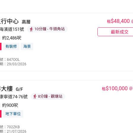
大樓、萬泰利廣場及絲寶國際大廈等。 apm及裕民坊
帶是區內消費購物旺段，較有特色的街道如物華街，整條街道
區內市民買菜及日常生活用品的主要地方。 觀塘區除了
生行中心
$48,400
高層
租
新界各區皆十分便捷，區內亦有觀塘碼頭，可乘渡輪前往北
海濱道151號
10分鐘
- 牛頭角站
最新成交
建項目，第一至第三期已完成，觀塘區未來將進一步變天，區
|
約2,486呎
有裝修
海景
林秉祥
號：847OOL
：29/03/2026
6156 2366
裕大樓
$100,000
@
G/F
租
康寧道74-76號
8分鐘
- 觀塘站
|
約900呎
地下單位
香沛祥
號：702ZKB
：21/07/2026