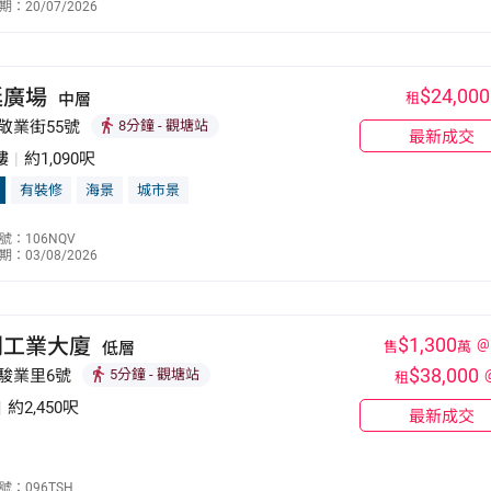
：20/07/2026
9271 3136
廷廣場
$24,000
中層
租
敬業街55號
8分鐘
- 觀塘站
最新成交
樓
|
約1,090呎
有裝修
海景
城市景
何惠美
號：106NQV
：03/08/2026
9270 2763
利工業大廈
$1,300
@
低層
售
萬
$38,000
 駿業里6號
5分鐘
- 觀塘站
租
|
約2,450呎
最新成交
余思俊
號：096TSH