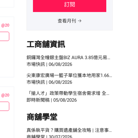
訂閱
查看月刊
@20
工商舖資訊
銅鑼灣全幢銀主盤BIZ AURA 3.85億元易手 市傳獲藍帶啤酒代理商承接
市場快訊
|
06/08/2026
尖東康宏廣場一籃子單位獲本地用家1.66億元接貨 原業主持貨22年賺27%
市場快訊
|
06/08/2026
「搶人才」政策帶動學生宿舍需求增 全方位改裝升值潛力高 佐敦廟街95至97號全幢獨家放售 意向價約1.08億元
@20
即時新聞稿
|
05/08/2026
商舖學堂
真係執平貨？購買遺產舖全攻略 | 注意事項、手續程序與按揭申請指南
商舖學堂
|
30/07/2026