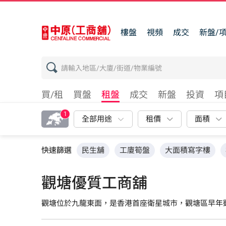
樓盤
視頻
成交
新盤/
買/租
買盤
租盤
成交
新盤
投資
項
1
全部用途
租價
面積
快速篩選
民生舖
工廈筍盤
大面積寫字樓
觀塘優質工商舖
觀塘位於九龍東面，是香港首座衛星城市，觀塘區早年
北，是傳統的觀塘住宅區，那裡有多個公屋及居屋屋苑
凱滙等；觀塘道以南則是工業區，鴻圖道、偉業街及海