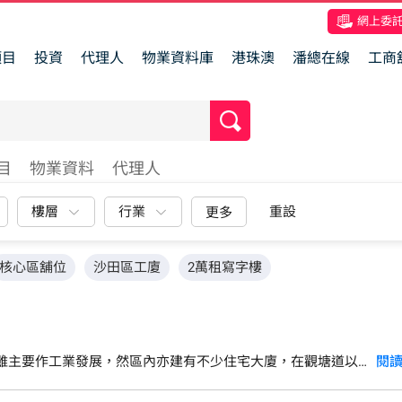
網上委
項目
投資
代理人
物業資料庫
港珠澳
潘總在線
工商
目
物業資料
代理人
樓層
行業
重設
更多
核心區舖位
沙田區工廈
2萬租寫字樓
雖主要作工業發展，然區內亦建有不少住宅大廈，在觀塘道以
閱
，包括和樂邨、翠屏邨及寶珮苑等，私人屋苑則有觀月·樺峰、
濱道一帶有不少工廈，而隨著觀塘區逐漸轉型，區內亦出現不