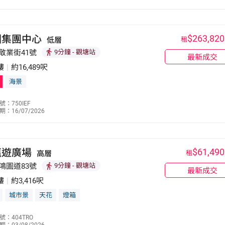
9879 1019
洲集團中心
$263,820
低層
租
敬業街41號
9分鐘
- 觀塘站
最新成交
樓
|
約16,489呎
海景
羅智健
：750IEF
：16/07/2026
9269 3059
瀛遊廣場
$61,490
高層
租
鴻圖道83號
9分鐘
- 觀塘站
最新成交
樓
|
約3,416呎
城市景
天花
燈箱
鄭琮熹
號：404TRO