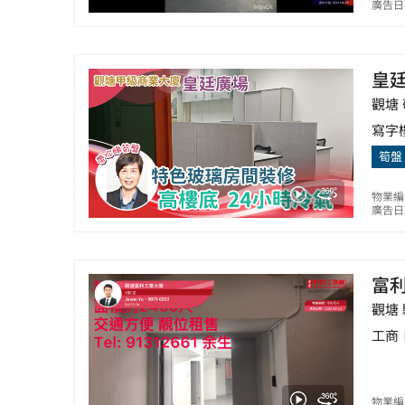
廣告日期
皇
觀塘 
寫字
筍盤
物業編
廣告日期
富
觀塘
工商
物業編