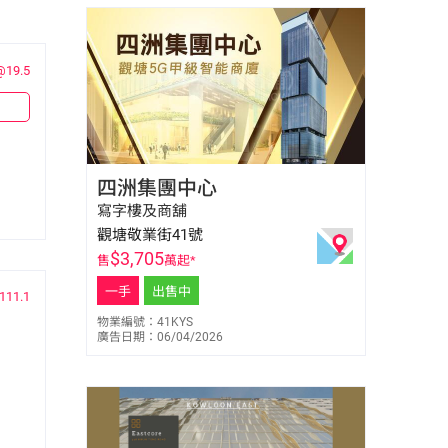
@19.5
周家儉 Samuel Chow
四洲集團中心
E-101298
9521 9539
寫字樓及商舖
觀塘敬業街41號
$
3,705
售
萬起*
一手
出售中
111.1
物業編號：41KYS
廣告日期：06/04/2026