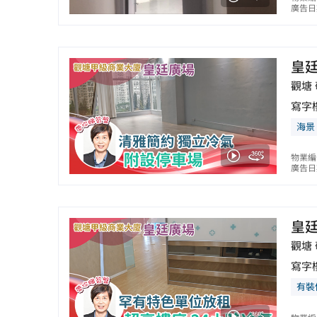
廣告日期
皇
觀塘 
寫字
海景
物業編
廣告日期
皇
觀塘 
寫字
有裝