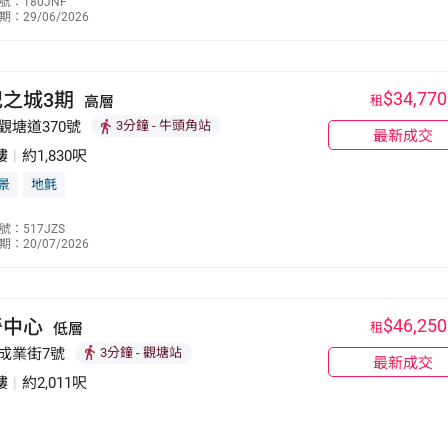
號：180JNF
：29/06/2026
9270 2763
紀之城3期
$34,770
高層
租
觀塘道370號
3分鐘
- 牛頭角站
最新成交
樓
|
約1,830呎
景
地氈
梁永存
號：517JZS
：20/07/2026
9272 7063
晉中心
$46,250
低層
租
 成業街7號
3分鐘
- 觀塘站
最新成交
樓
|
約2,011呎
龐碧華