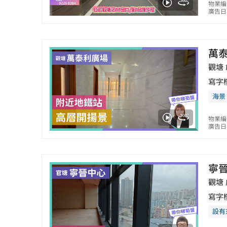
物業編
廣告日期
萬
觀塘 
寫字
海景
物業編
廣告日期
寧
觀塘
寫字
設有