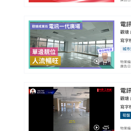
廣告日期
電
觀塘 
寫字
城市
物業編
廣告日期
電
觀塘 
寫字
筍盤
物業編