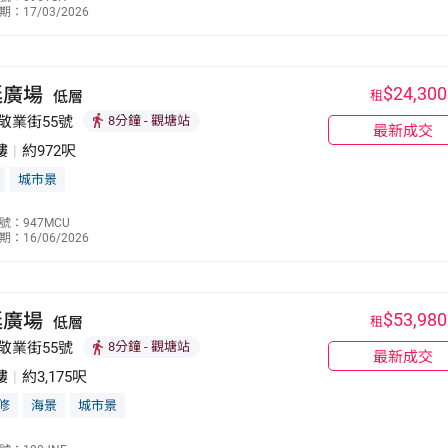
：17/03/2026
9079 0203
廷廣場
$24,300
低層
租
敬業街55號
8分鐘
- 觀塘站
最新成交
樓
|
約972呎
城市景
何惠美
號：947MCU
：16/06/2026
9270 2763
廷廣場
$53,980
低層
租
敬業街55號
8分鐘
- 觀塘站
最新成交
樓
|
約3,175呎
修
海景
城市景
何惠美