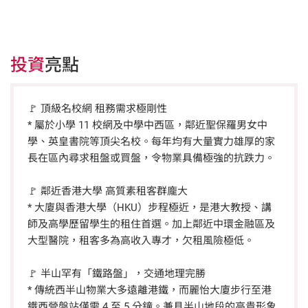
投資
亮點
🚩 頂級名校網 租務需求極剛性
* 屬於小學 11 校網及中學中西區，鄰近聖保羅男女中
學、英皇書院等頂尖名校。每年均有大量實力雄厚的家
長在區內尋求租盤或買盤，令物業具備極強的抗跌力。
🚩 鄰近香港大學 高質素租客群龐大
* 大廈與香港大學（HKU）步程極近，是港大教授、講
師及高學歷留學生的租住首選。加上鄰近中環金融區及
大型醫院，租客多為高收入專才，欠租風險極低。
🚩 半山罕有「鐵路盤」，交通地理完勝
* 傳統西半山物業大多遠離港鐵，而麗怡大廈步行至港
鐵西營盤站僅需 4 至 5 分鐘。兼具半山地段的高貴形象