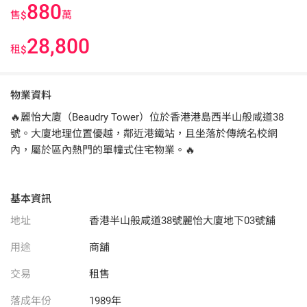
880
售
萬
$
28,800
租
$
物業資料
🔥麗怡大廈（Beaudry Tower）位於香港港島西半山般咸道38
號。大廈地理位置優越，鄰近港鐵站，且坐落於傳統名校網
內，屬於區內熱門的單幢式住宅物業。🔥
基本資訊
地址
香港半山般咸道38號麗怡大廈地下03號舖
用途
商舖
交易
租售
落成年份
1989年