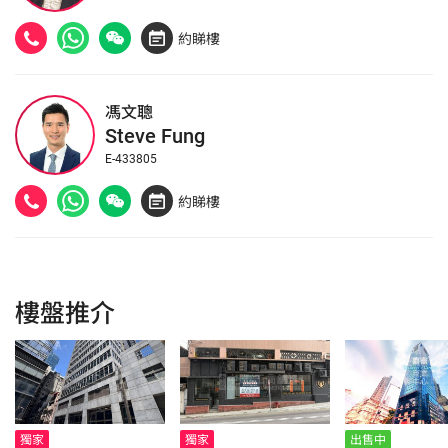
約睇樓
馮文聰
Steve Fung
E-433805
約睇樓
樓盤推介
獨家
獨家
出售中