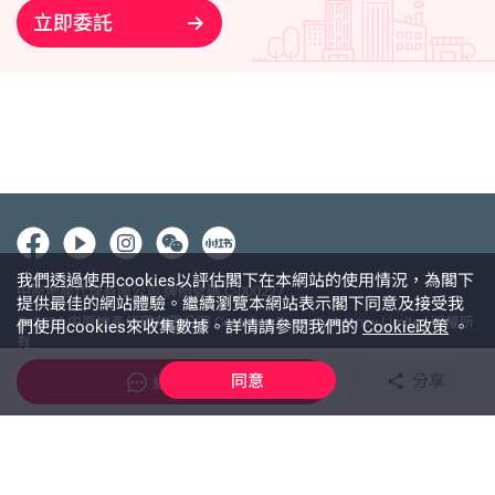
立即委託
我們透過使用cookies以評估閣下在本網站的使用情況，為閣下
中原地產代理有限公司 牌照號碼 C-000227
提供最佳的網站體驗。繼續瀏覽本網站表示閣下同意及接受我
@ 2026 中原地產代理有限公司 Centaline Property Agency Limited 版權所
們使用cookies來收集數據。詳情請參閱我們的
Cookie政策
。
有
使用條款
私隱政策聲明
免責聲明
分享
同意
線上查詢