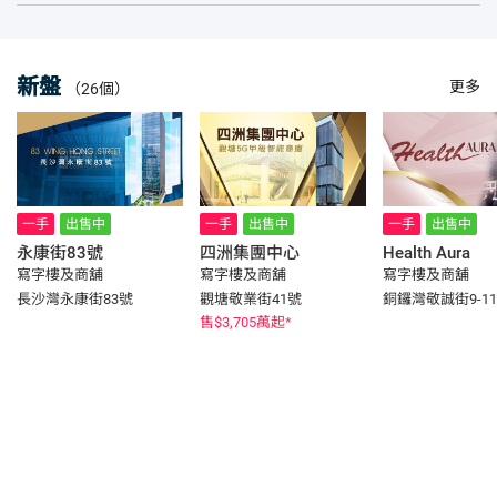
新盤
更多
（26個）
一手
出售中
一手
出售中
一手
出售中
永康街83號
四洲集團中心
Health Aura
寫字樓及商舖
寫字樓及商舖
寫字樓及商舖
長沙灣永康街83號
觀塘敬業街41號
銅鑼灣敬誠街9-1
售
$3,705
萬起*