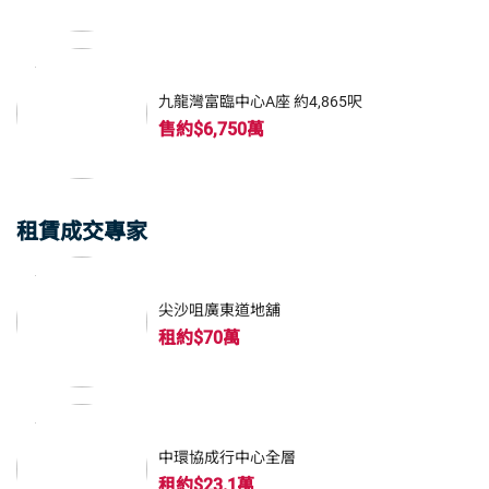
九龍灣富臨中心A座 約4,865呎
售約$6,750萬
租賃成交專家
尖沙咀廣東道地舖
租約$70萬
中環協成行中心全層
租約$23.1萬