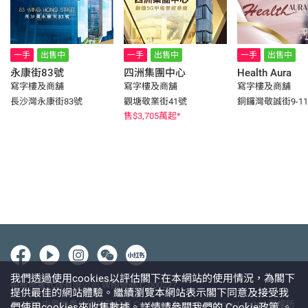
一手
出售中
一手
出售中
一手
出售中
永康街83號
四洲集團中心
Health Aura
寫字樓及商舖
寫字樓及商舖
寫字樓及商舖
長沙灣永康街83號
觀塘敬業街41號
銅鑼灣敬誠街9-1
售
$3,705
萬起*
我們透過使用cookies以評估閣下在本網站的使用情況，為閣下
中原地產代理有限公司 牌照號碼 C-000227
提供最佳的網站體驗。繼續瀏覽本網站表示閣下同意及接受我
@ 2026 中原地產代理有限公司 Centaline Property Agency Limited 版權所
們使用cookies來收集數據。詳情請參閱我們的
Cookie政策
。