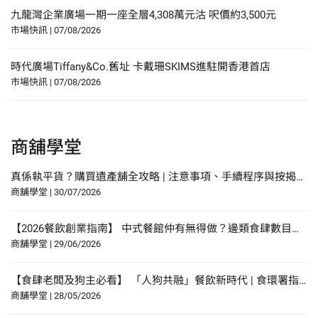
九龍灣企業廣場一期一座全層4,308萬元沽 呎價約3,500元
市場快訊
|
07/08/2026
時代廣場Tiffany&Co.舊址 卡戴珊SKIMS進駐開香港首店
市場快訊
|
07/08/2026
商舖學堂
真係執平貨？購買遺產舖全攻略 | 注意事項、手續程序與按揭申請指南
商舖學堂
|
30/07/2026
【2026餐飲創業指南】 中式餐館仲有無得做？邊類食肆數目增幅最多？研究報告中尋找餐飲創業貼士？
商舖學堂
|
29/06/2026
【食肆老闆及狗主必看】 「人狗共融」餐飲新時代 | 食環署指引懶人包！
商舖學堂
|
28/05/2026