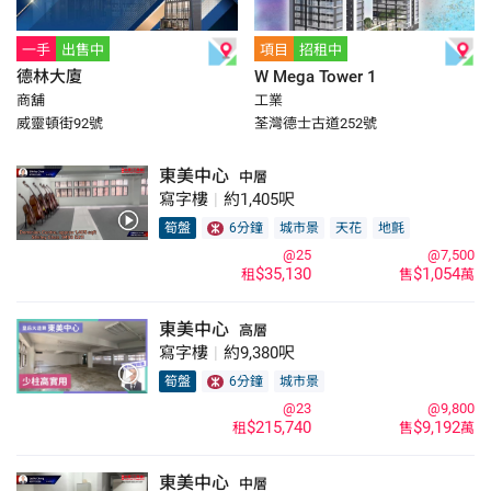
一手
出售中
項目
招租中
德林大廈
W Mega Tower 1
商舖
工業
威靈頓街92號
荃灣德士古道252號
東美中心
中層
寫字樓
|
約1,405呎
筍盤
6分鐘
城市景
天花
地氈
@25
@7,500
$35,130
$1,054
租
售
萬
東美中心
高層
寫字樓
|
約9,380呎
筍盤
6分鐘
城市景
@23
@9,800
$215,740
$9,192
租
售
萬
東美中心
中層