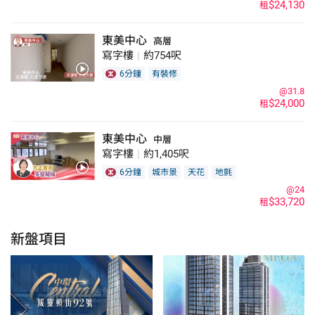
$24,130
租
東美中心
高層
寫字樓
|
約754呎
6分鐘
有裝修
@31.8
$24,000
租
東美中心
中層
寫字樓
|
約1,405呎
6分鐘
城市景
天花
地氈
@24
$33,720
租
新盤項目