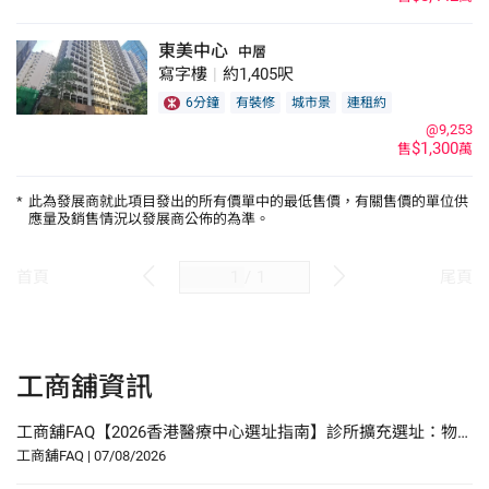
東美中心
中層
寫字樓
|
約1,405呎
6分鐘
有裝修
城市景
連租約
@9,253
$1,300
售
萬
*
此為發展商就此項目發出的所有價單中的最低售價，有關售價的單位供
應量及銷售情況以發展商公佈的為準。
/
1
首頁
尾頁
工商舖資訊
工商舖FAQ【2026香港醫療中心選址指南】診所擴充選址：物業要求、人流分析與合規要點
工商舖FAQ
|
07/08/2026