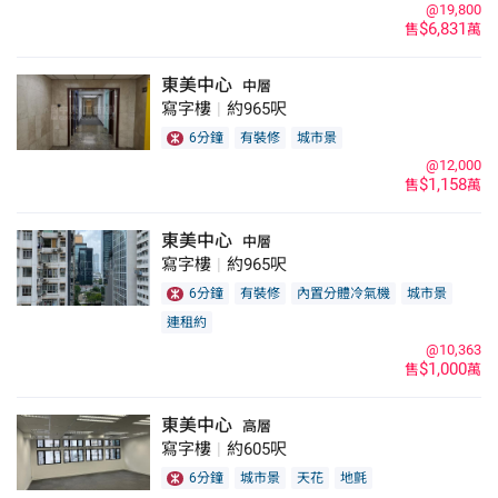
@19,800
$6,831
售
萬
東美中心
中層
寫字樓
|
約965呎
6分鐘
有裝修
城市景
@12,000
$1,158
售
萬
東美中心
中層
寫字樓
|
約965呎
6分鐘
有裝修
內置分體冷氣機
城市景
連租約
@10,363
$1,000
售
萬
東美中心
高層
寫字樓
|
約605呎
6分鐘
城市景
天花
地氈