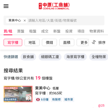
東美中心
買/租
買盤
租盤
成交
新盤
投資
項目
物業資料
寫字樓
地區
價錢
面積
更多
重設
排序
快速篩選
飲食舖
細銀碼工廈
海景寫字樓
全幢物業
搜尋結果
19
寫字樓/辦公室
共有
個樓盤
東美中心
低層
寫字樓
|
約965呎
6分鐘
有裝修
城市景
@25