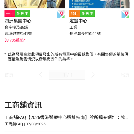
一手
出售中
項目
出售中
四洲集團中心
定豐中心
寫字樓及商舖
工業
觀塘敬業街41號
長沙灣長裕街11號
$
3,705
萬起*
*
此為發展商就此項目發出的所有價單中的最低售價，有關售價的單位供
應量及銷售情況以發展商公佈的為準。
/
1
首頁
尾頁
工商舖資訊
工商舖FAQ【2026香港醫療中心選址指南】診所擴充選址：物業要求、人流分析與合規要點
工商舖FAQ
|
07/08/2026