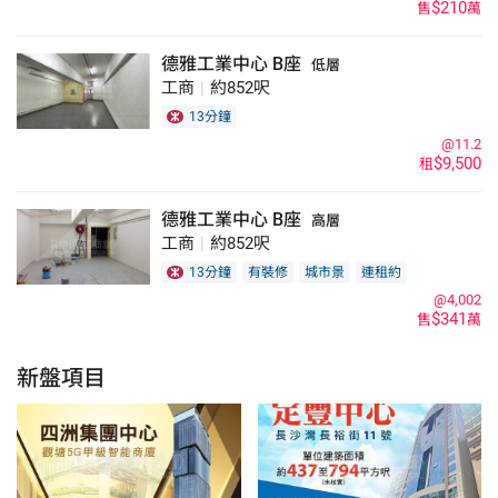
$210
售
萬
德雅工業中心 B座
低層
工商
|
約852呎
13分鐘
@11.2
$9,500
租
德雅工業中心 B座
高層
工商
|
約852呎
13分鐘
有裝修
城市景
連租約
@4,002
$341
售
萬
新盤項目