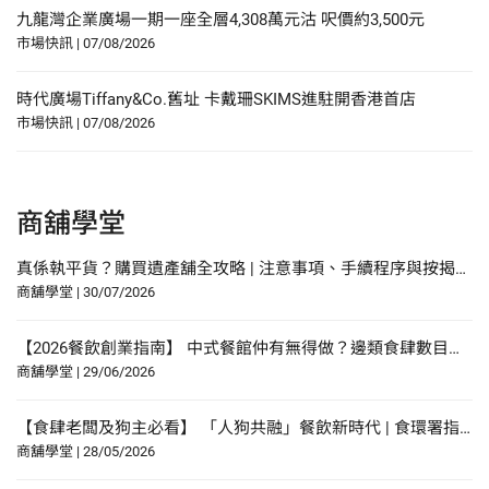
九龍灣企業廣場一期一座全層4,308萬元沽 呎價約3,500元
市場快訊
|
07/08/2026
時代廣場Tiffany&Co.舊址 卡戴珊SKIMS進駐開香港首店
市場快訊
|
07/08/2026
商舖學堂
真係執平貨？購買遺產舖全攻略 | 注意事項、手續程序與按揭申請指南
商舖學堂
|
30/07/2026
【2026餐飲創業指南】 中式餐館仲有無得做？邊類食肆數目增幅最多？研究報告中尋找餐飲創業貼士？
商舖學堂
|
29/06/2026
【食肆老闆及狗主必看】 「人狗共融」餐飲新時代 | 食環署指引懶人包！
商舖學堂
|
28/05/2026