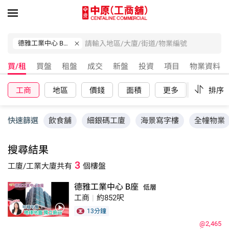
德雅工業中心 B 座
買/租
買盤
租盤
成交
新盤
投資
項目
物業資料
工商
地區
價錢
面積
更多
重設
排序
快速篩選
飲食舖
細銀碼工廈
海景寫字樓
全幢物業
搜尋結果
3
工廈/工業大廈
共有
個樓盤
德雅工業中心 B座
低層
工商
|
約852呎
13分鐘
@2,465