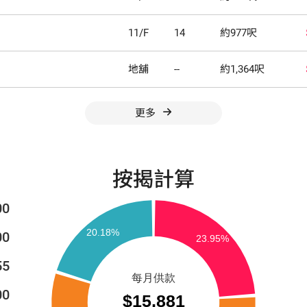
11/F
14
約977呎
地舖
--
約1,364呎
更多
按揭計算
00
00
55
00