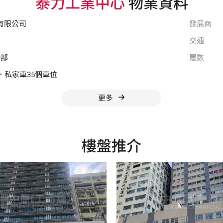
泰力工業中心
物業資料
有限公司
發展商
交通
9部
層數
、私家車35個車位
更多
樓盤推介