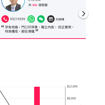
共
336
個筍盤
95219539
927
約睇樓
罕有地廠，門口可停車，獨立內廁， 四正實用，
四正實
特高樓底，鄰近港鐵