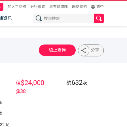
託
加入工商舖
分行位置
專業顧問部
聯絡我們
繁中
舖資訊
線上查詢
分享
632
$24,000
租
約
呎
@38
商
業
32呎