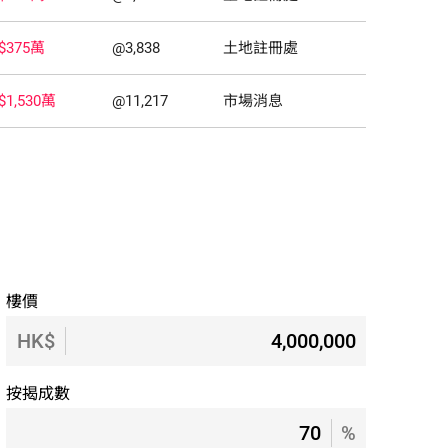
$375萬
@3,838
土地註冊處
$1,530萬
@11,217
市場消息
樓價
HK$
按揭成數
%