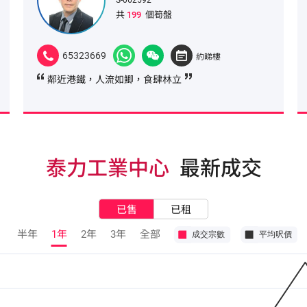
共
199
個筍盤
65323669
約睇樓
鄰近港鐵，人流如鯽，食肆林立
泰力工業中心
最新成交
已售
已租
半年
1年
2年
3年
全部