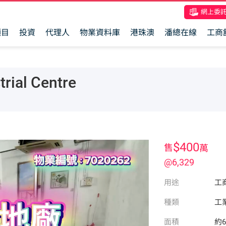
網上委
項目
投資
代理人
物業資料庫
港珠澳
潘總在線
工商
ial Centre
$400
售
萬
@6,329
用途
工
種類
工
面積
約6