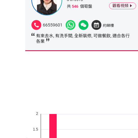
觀看視頻
共
546
個筍盤
66559601
約睇樓
有來去水, 有洗手間, 全新裝修, 可做餐飲, 適合各行
各業