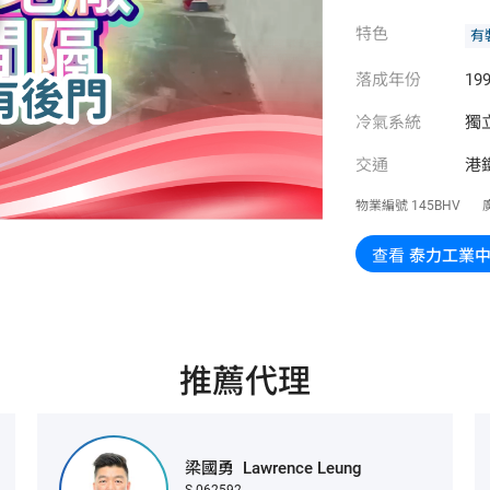
特色
有
落成年份
199
冷氣系統
獨
交通
港
物業編號
145BHV
查看
泰力工業
推薦代理
梁國勇
Lawrence Leung
S-062592